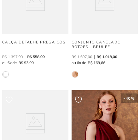
CALÇA DETALHE PREGA CÓS
CONJUNTO CANELADO
BOTÕES - BRULEE
R$
1
.
397
,
00
R$
558
,
00
R$
1
.
697
,
00
R$
1
.
018
,
00
6
R$
93
,
00
6
R$
169
,
66
-
40%