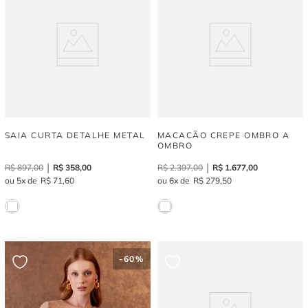
SAIA CURTA DETALHE METAL
MACACÃO CREPE OMBRO A
OMBRO
R$
897
,
00
R$
358
,
00
R$
2
.
397
,
00
R$
1
.
677
,
00
5
R$
71
,
60
6
R$
279
,
50
-
60%