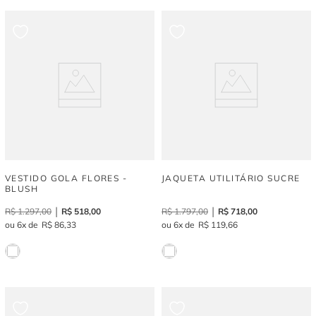
VESTIDO GOLA FLORES -
JAQUETA UTILITÁRIO SUCRE
BLUSH
R$
1
.
297
,
00
R$
518
,
00
R$
1
.
797
,
00
R$
718
,
00
6
R$
86
,
33
6
R$
119
,
66