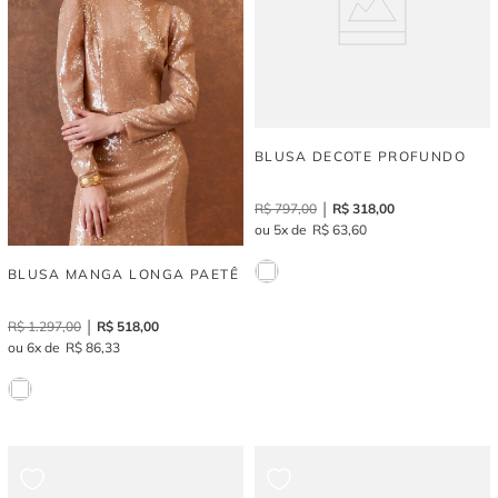
BLUSA DECOTE PROFUNDO
R$
797
,
00
R$
318
,
00
5
R$
63
,
60
BLUSA MANGA LONGA PAETÊ
R$
1
.
297
,
00
R$
518
,
00
6
R$
86
,
33