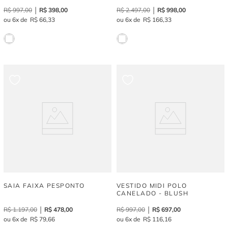
R$
997
,
00
R$
398
,
00
R$
2
.
497
,
00
R$
998
,
00
6
R$
66
,
33
6
R$
166
,
33
SAIA FAIXA PESPONTO
VESTIDO MIDI POLO
CANELADO - BLUSH
R$
1
.
197
,
00
R$
478
,
00
R$
997
,
00
R$
697
,
00
6
R$
79
,
66
6
R$
116
,
16