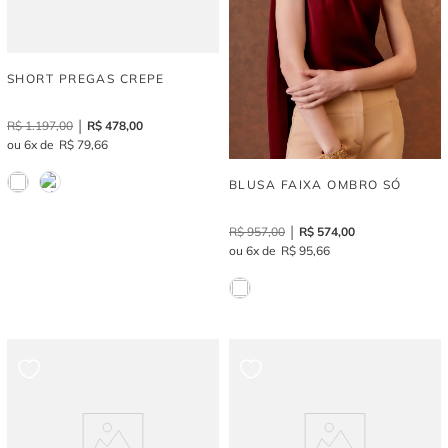
SHORT PREGAS CREPE
R$
1
.
197
,
00
R$
478
,
00
6
R$
79
,
66
BLUSA FAIXA OMBRO SÓ
R$
957
,
00
R$
574
,
00
6
R$
95
,
66