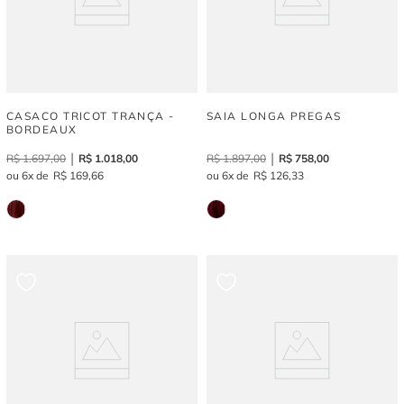
CASACO TRICOT TRANÇA -
SAIA LONGA PREGAS
BORDEAUX
R$
1
.
697
,
00
R$
1
.
018
,
00
R$
1
.
897
,
00
R$
758
,
00
6
R$
169
,
66
6
R$
126
,
33