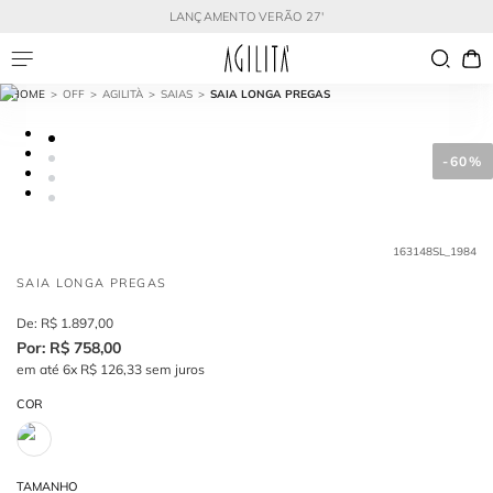
LANÇAMENTO VERÃO 27'
OFF
AGILITÀ
SAIAS
SAIA LONGA PREGAS
-
60%
163148SL_1984
SAIA LONGA PREGAS
R$
1
.
897
,
00
R$
758
,
00
em até
6
x
R$
126
,
33
sem juros
COR
TAMANHO