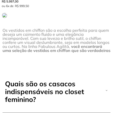
R$
5
.
997
,
00
6
R$
999
,
50
Os vestidos em chiffon são a escolha perfeita para quem
deseja um caimento fluido e uma elegância
incomparável. Com sua leveza e brilho sutil, o chiffon
confere um visual deslumbrante, seja em modelos longos
ou curtos. Na linha Fabulous Agilità,
você encontrará
uma seleção de vestidos em chiffon que são verdadeiras
obras de arte.
Confira nossa coleção e descubra como arrasar com os
vestidos
em chiffon da Agilità!
Tipos de vestidos de
Quais são os casacos
chiffon: descubra os
indispensáveis no closet
modelos Agilità!
feminino?
Quer peças que valorizem seu corpo, adicionem