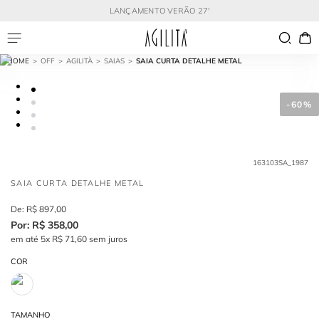
LANÇAMENTO VERÃO 27'
OFF
AGILITÀ
SAIAS
SAIA CURTA DETALHE METAL
-
60%
163103SA_1987
SAIA CURTA DETALHE METAL
R$
897
,
00
R$
358
,
00
em até
5
x
R$
71
,
60
sem juros
COR
TAMANHO