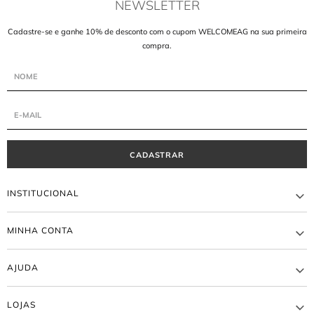
NEWSLETTER
Cadastre-se e ganhe 10% de desconto com o cupom WELCOMEAG na sua primeira
compra.
CADASTRAR
INSTITUCIONAL
A MARCA
MINHA CONTA
LOJAS
ATACADO
MEUS PEDIDOS
BLOG AGILITÁ
AJUDA
MINHA CONTA
TRABALHE CONOSCO
TROCA E DEVOLUÇÃO
EDITORIAL
ENTREGA
WISHLIST
LOJAS
FORMA DE PAGAMENTO