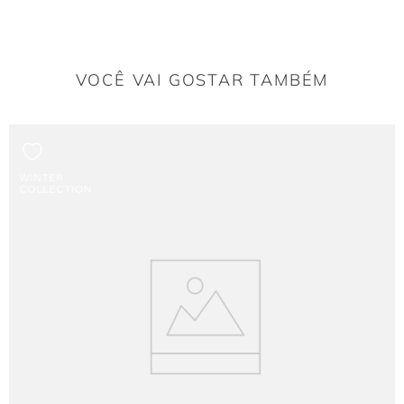
O Charme da manga longa
A manga longa confere sofisticação e formalidade ao
vestido
, com punhos com
amarração, adicionando um toque de customização e movimento.
VOCÊ VAI GOSTAR TAMBÉM
Por que a cor Off White é clássica?
O tom atemporal e sofisticado. Funciona bem para préwedding, batizados e
eventos diurnos ou noturnos que pedem leveza e formalidade.