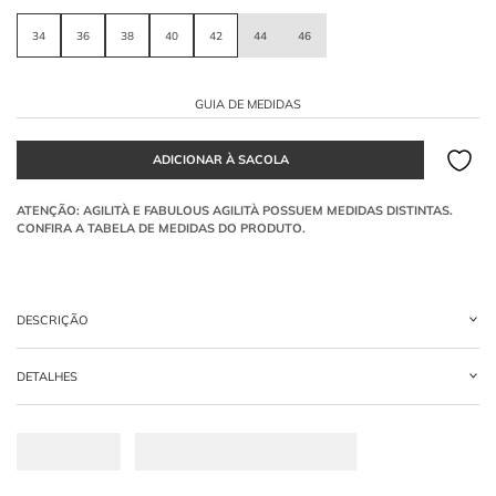
34
36
38
40
42
44
46
GUIA DE MEDIDAS
DESCRIÇÃO
Vestido longo Off White confeccionado em crepe acetinado, com mangas longas
DETALHES
e decote profundo em V, amarração no pescoço e na cintura com ponteiras
metálicas e mangas flare com amarração nos punhos.
-
100% POLIESTER
Qual o destaque do modelo?
O decote profundo em V e a amarração no pescoço na cintura, que valorizam o
colo e modelam a silhueta.