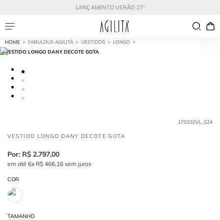
LANÇAMENTO VERÃO 27'
FABULOUS AGILITÀ
VESTIDOS
LONGO
VESTIDO LONGO DANY DECOTE GOTA
170310VL_024
VESTIDO LONGO DANY DECOTE GOTA
R$
2
.
797
,
00
em até
6
x
R$
466
,
16
sem juros
COR
TAMANHO