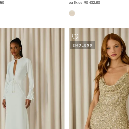
,
50
6
R$
432
,
83