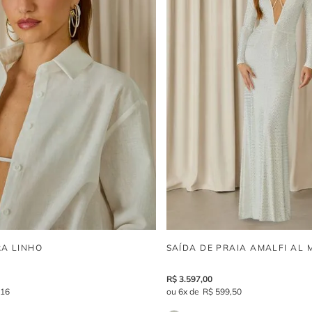
RA LINHO
SAÍDA DE PRAIA AMALFI AL 
R$
3
.
597
,
00
,
16
6
R$
599
,
50