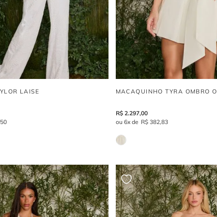
YLOR LAISE
MACAQUINHO TYRA OMBRO 
R$
2
.
297
,
00
,
50
6
R$
382
,
83