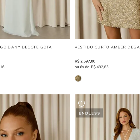
NGO DANY DECOTE GOTA
VESTIDO CURTO AMBER DEG
R$
2
.
597
,
00
,
16
6
R$
432
,
83