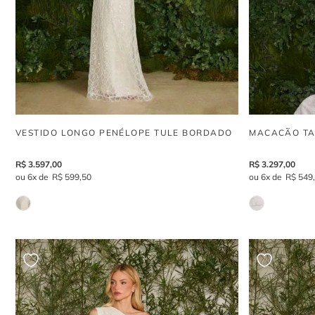
VESTIDO LONGO PENÉLOPE TULE BORDADO
MACACÃO TA
R$
3
.
597
,
00
R$
3
.
297
,
00
6
R$
599
,
50
6
R$
549