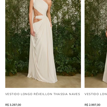
VESTIDO LONGO RÉVEILLON THASSIA NAVES
VESTIDO LON
R$
3
.
297
,
00
R$
2
.
997
,
00