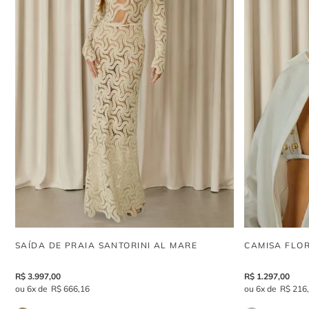
SAÍDA DE PRAIA SANTORINI AL MARE
CAMISA FLO
R$
3
.
997
,
00
R$
1
.
297
,
00
6
R$
666
,
16
6
R$
216