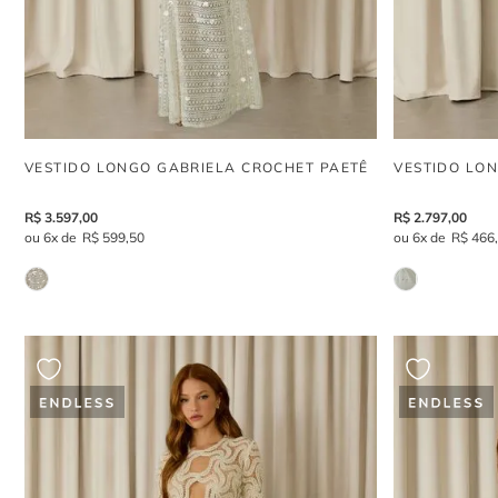
VESTIDO LONGO GABRIELA CROCHET PAETÊ
VESTIDO LO
R$
3
.
597
,
00
R$
2
.
797
,
00
6
R$
599
,
50
6
R$
466