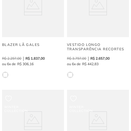
BLAZER LÃ GALES
VESTIDO LONGO
TRANSPARÊNCIA RECORTES
R$
2
.
297
,
00
R$
1
.
837
,
00
R$
3
.
797
,
00
R$
2
.
657
,
00
6
R$
306
,
16
6
R$
442
,
83