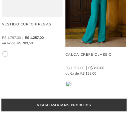
VESTIDO CURTO PREGAS
R$
1
.
797
,
00
R$
1
.
257
,
00
6
R$
209
,
50
CALÇA CREPE CLASSIC
R$
1
.
597
,
00
R$
798
,
00
6
R$
133
,
00