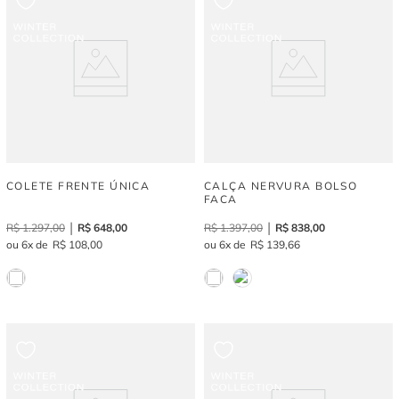
COLETE FRENTE ÚNICA
CALÇA NERVURA BOLSO
FACA
R$
1
.
297
,
00
R$
648
,
00
R$
1
.
397
,
00
R$
838
,
00
6
R$
108
,
00
6
R$
139
,
66