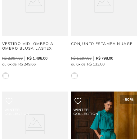
VESTIDO MIDI OMBRO A
CONJUNTO ESTAMPA NUAGE
OMBRO BLUSA LASTEX
R$
2
.
997
,
00
R$
1
.
498
,
00
R$
1
.
597
,
00
R$
798
,
00
6
R$
249
,
66
6
R$
133
,
00
-
50%