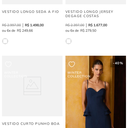
VESTIDO LONGO SEDA A FIO
VESTIDO LONGO JERSEY
DEGAGE COSTAS
R$
2
.
997
,
00
R$
1
.
498
,
00
R$
2
.
397
,
00
R$
1
.
677
,
00
6
R$
249
,
66
6
R$
279
,
50
-
40%
VESTIDO CURTO PUNHO BOA