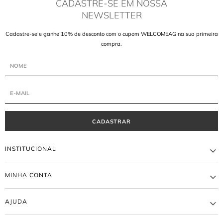
CADASTRE-SE EM NOSSA
NEWSLETTER
Cadastre-se e ganhe 10% de desconto com o cupom WELCOMEAG na sua primeira
compra.
CADASTRAR
INSTITUCIONAL
A MARCA
MINHA CONTA
LOJAS
ATACADO
MEUS PEDIDOS
BLOG AGILITÁ
AJUDA
MINHA CONTA
TRABALHE CONOSCO
TROCA E DEVOLUÇÃO
EDITORIAL
ENTREGA