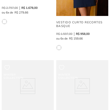
R$
2
.
797
,
00
R$
1
.
678
,
00
6
R$
279
,
66
VESTIDO CURTO RECORTES
BASQUE
R$
1
.
597
,
00
R$
958
,
00
6
R$
159
,
66