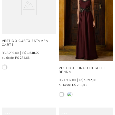
VESTIDO CURTO ESTAMPA
CARTE
R$
3
.
297
,
00
R$
1
.
648
,
00
6
R$
274
,
66
VESTIDO LONGO DETALHE
RENDA
R$
1
.
997
,
00
R$
1
.
397
,
00
6
R$
232
,
83