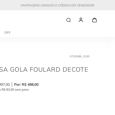
VANTAGENS USANDO O CÓDIGO DO VENDEDOR
OFF
172191BL_2120
SA GOLA FOULARD DECOTE
997
,
00
R$
498
,
00
x
R$
83
,
00
sem juros