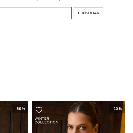
onga permite diversas amarrações laço ou gravata, adicionando
ão e volume no decote.
ngas volumosas estão em alta?
angas com volume e punho ajustado criam um caimento dramático
, sendo um forte apelo fashion.
-
50%
-
20%