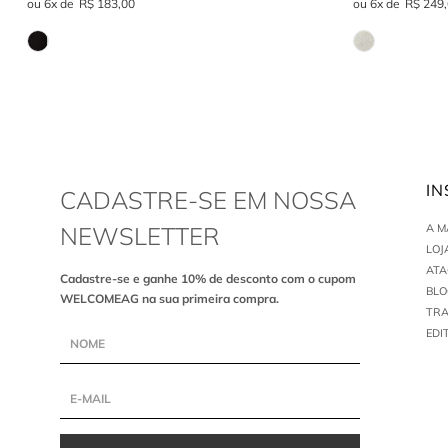
6
R$
183
,
00
6
R$
249
,
IN
CADASTRE-SE EM NOSSA
NEWSLETTER
A 
LOJ
AT
Cadastre-se e ganhe 10% de desconto com o cupom
BLO
WELCOMEAG na sua primeira compra.
TR
EDI