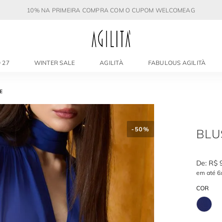
10% NA PRIMEIRA COMPRA COM O CUPOM WELCOMEAG
 27
WINTER SALE
AGILITÀ
FABULOUS AGILITÀ
E
-
50%
BLU
R$
em até
6
COR