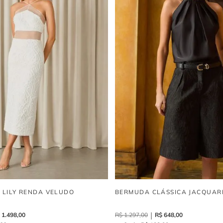
I LILY RENDA VELUDO
BERMUDA CLÁSSICA JACQUAR
1
.
498
,
00
R$
1
.
297
,
00
R$
648
,
00