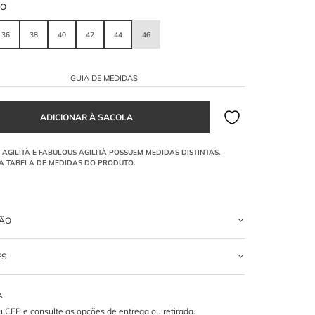
HO
36
38
40
42
44
46
GUIA DE MEDIDAS
ÇÃO
odelagem solta, confeccionada em tecido fluido. Possui mangas
ES
lumosas com punho ajustado, decote V profundo na frente e uma
ga Gola Foulard integrada para amarração no pescoço.
OLIESTER
a Gola Foulard integrada acrescenta?