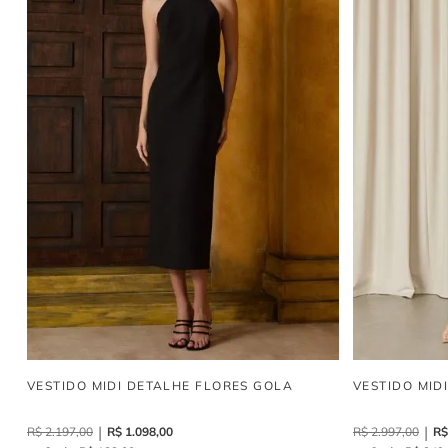
VESTIDO MIDI DETALHE FLORES GOLA
VESTIDO MID
R$
2
.
197
,
00
R$
1
.
098
,
00
R$
2
.
997
,
00
R$