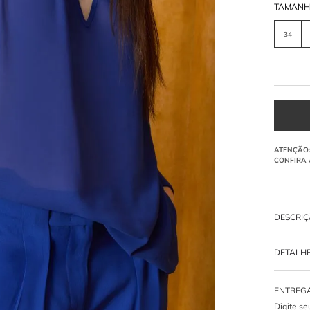
TAMAN
34
DESCRI
Blusa
de m
DETALH
longas vo
faixa lon
-
100% P
O que 