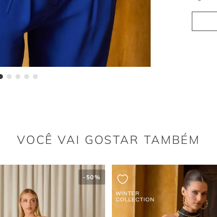
A faixa l
sofisticaç
As ma
Sim, as m
e moderno
VOCÊ VAI GOSTAR TAMBÉM
-
50%