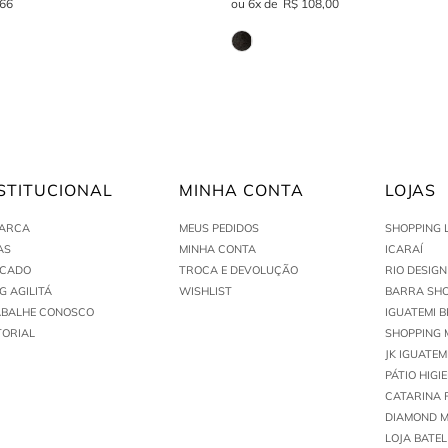
66
6
R$
108
,
00
STITUCIONAL
MINHA CONTA
LOJAS
MARCA
MEUS PEDIDOS
SHOPPING 
AS
MINHA CONTA
ICARAÍ
ACADO
TROCA E DEVOLUÇÃO
RIO DESIG
G AGILITÁ
WISHLIST
BARRA SHO
ABALHE CONOSCO
IGUATEMI B
TORIAL
SHOPPING 
JK IGUATEM
PÁTIO HIGI
CATARINA 
DIAMOND M
LOJA BATEL