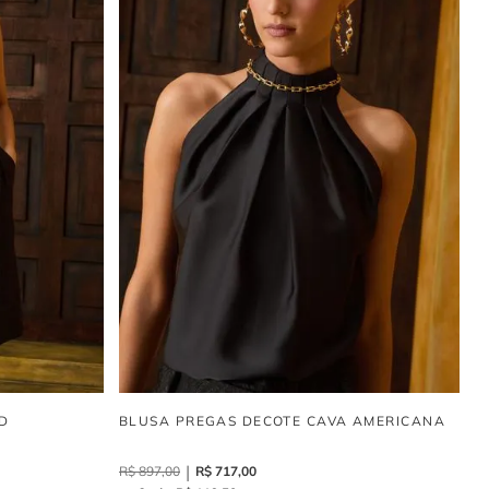
D
BLUSA PREGAS DECOTE CAVA AMERICANA
R$
897
,
00
R$
717
,
00