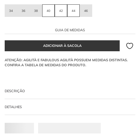
34
36
38
40
42
44
46
GUIA DE MEDIDAS
DESCRIÇÃO
Blusa de alfaiataria
, confeccionada em Malha Texturizada mista Cinza. O
DETALHES
modelo é de frente única com decote halter amarra no pescoço. O destaque é o
passante com detalhe em metal dourado e um pequeno recorte vazado frontal.
-
50% POLIESTER 50% VISCOSE
O que a Malha Texturizada mista confere ao
caimento?
Proporciona toque texturizado e caimento estruturado, ideal para alfaiataria.