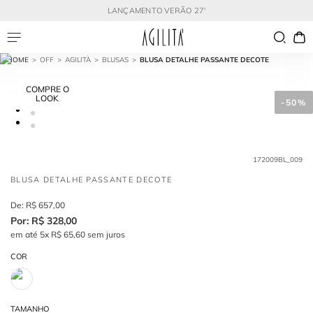
LANÇAMENTO VERÃO 27'
OFF
AGILITÀ
BLUSAS
BLUSA DETALHE PASSANTE DECOTE
COMPRE O
LOOK
-
50%
172009BL_009
BLUSA DETALHE PASSANTE DECOTE
R$
657
,
00
R$
328
,
00
em até
5
x
R$
65
,
60
sem juros
COR
TAMANHO