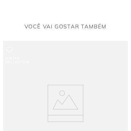
Qual o impacto do pequeno recorte vazado frontal?
O recorte em forma de gota adiciona um toque moderno e sutil de ousadia.
VOCÊ VAI GOSTAR TAMBÉM