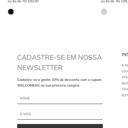
6
R$
183
,
00
6
R$
249
,
IN
CADASTRE-SE EM NOSSA
NEWSLETTER
A 
LOJ
AT
Cadastre-se e ganhe 10% de desconto com o cupom
BLO
WELCOMEAG na sua primeira compra.
TR
EDI