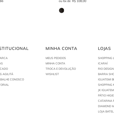
66
6
R$
108
,
00
STITUCIONAL
MINHA CONTA
LOJAS
MARCA
MEUS PEDIDOS
SHOPPING 
AS
MINHA CONTA
ICARAÍ
ACADO
TROCA E DEVOLUÇÃO
RIO DESIG
G AGILITÁ
WISHLIST
BARRA SHO
ABALHE CONOSCO
IGUATEMI B
TORIAL
SHOPPING 
JK IGUATEM
PÁTIO HIGI
CATARINA 
DIAMOND M
LOJA BATEL