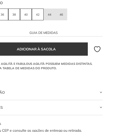
HO
36
38
40
42
44
46
GUIA DE MEDIDAS
ÇÃO
 longo
apresenta um corpo em seda pura com drapeado e basque
ES
o, alças finas, e saia reta em tecido bordado com aplicações de
EDA
e o mix de texturas é o ponto alto do
?