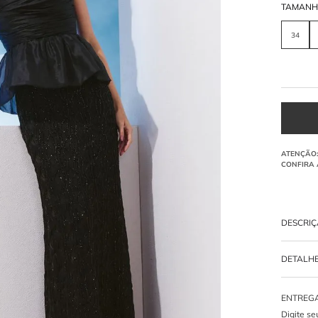
TAMAN
34
DESCRI
O
vestido
DETALH
estruturad
brilho.
-
100% S
Por qu
design