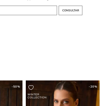
sição da suavidade fosca da seda com a textura densa e cintilante
 cria um contraste tátil e visual profundo. Essa combinação técnica
a leveza da parte superior com a solidez da parte inferior,
o personalidade à peça.
preta garante sobriedade técnica
idade cromática une os diferentes materiais, mantendo a coesão do
 preto atua como uma base sóbria que permite a exploração das
sem desequilíbrios, tornando este
vestido
uma opção precisa para
ue exigem refinamento.
-
50%
-
20%