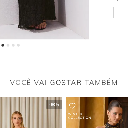
A justapo
do bordado
equilibra 
conferind
A cor 
A uniform
design. O
texturas 
eventos q
VOCÊ VAI GOSTAR TAMBÉM
-
50%