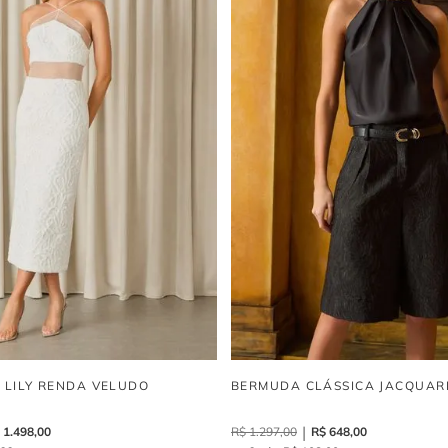
I LILY RENDA VELUDO
BERMUDA CLÁSSICA JACQUAR
1
.
498
,
00
R$
1
.
297
,
00
R$
648
,
00