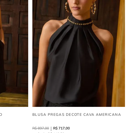
D
BLUSA PREGAS DECOTE CAVA AMERICANA
R$
897
,
00
R$
717
,
00