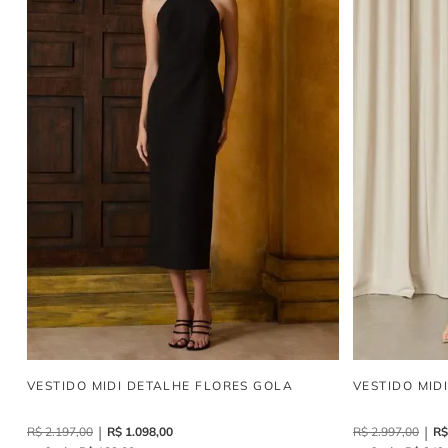
VESTIDO MIDI DETALHE FLORES GOLA
VESTIDO MID
R$
2
.
197
,
00
R$
1
.
098
,
00
R$
2
.
997
,
00
R$