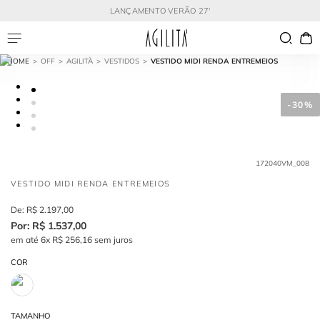
LANÇAMENTO VERÃO 27'
OFF
AGILITÀ
VESTIDOS
VESTIDO MIDI RENDA ENTREMEIOS
-
30%
172040VM_008
VESTIDO MIDI RENDA ENTREMEIOS
R$
2
.
197
,
00
R$
1
.
537
,
00
em até
6
x
R$
256
,
16
sem juros
COR
TAMANHO