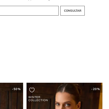
tido?
profundo nas costas interrompe a cobertura traseira do tórax,
ma abertura geométrica que contrasta com a frente fechada do
 função da saia em evasê com pregas na
agem da peça?
re gradualmente a partir da cintura, onde as pregas embutidas
m o volume do linho para criar movimento ao longo do
vestido
.
-
50%
-
20%