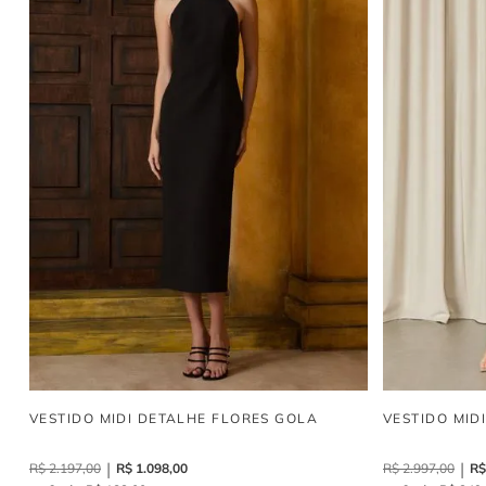
VESTIDO MIDI DETALHE FLORES GOLA
VESTIDO MID
R$
2
.
197
,
00
R$
1
.
098
,
00
R$
2
.
997
,
00
R$