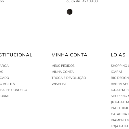
66
6
R$
108
,
00
STITUCIONAL
MINHA CONTA
LOJAS
MARCA
MEUS PEDIDOS
SHOPPING 
AS
MINHA CONTA
ICARAÍ
ACADO
TROCA E DEVOLUÇÃO
RIO DESIG
G AGILITÁ
WISHLIST
BARRA SHO
ABALHE CONOSCO
IGUATEMI B
TORIAL
SHOPPING 
JK IGUATEM
PÁTIO HIGI
CATARINA 
DIAMOND M
LOJA BATEL