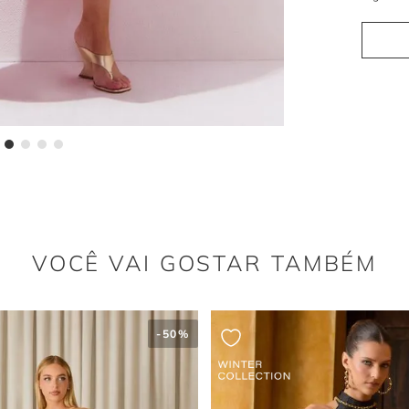
do ves
O recorte 
criando u
modelo.
Qual a
model
A saia ab
distribue
VOCÊ VAI GOSTAR TAMBÉM
-
50%