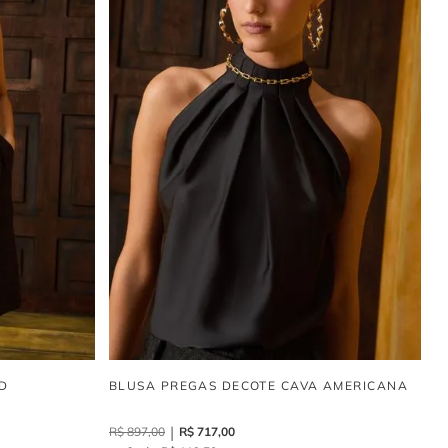
D
BLUSA PREGAS DECOTE CAVA AMERICANA
R$
897
,
00
R$
717
,
00