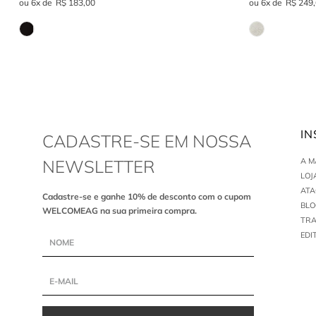
6
R$
183
,
00
6
R$
249
,
IN
CADASTRE-SE EM NOSSA
NEWSLETTER
A 
LOJ
AT
Cadastre-se e ganhe 10% de desconto com o cupom
BLO
WELCOMEAG na sua primeira compra.
TR
EDI