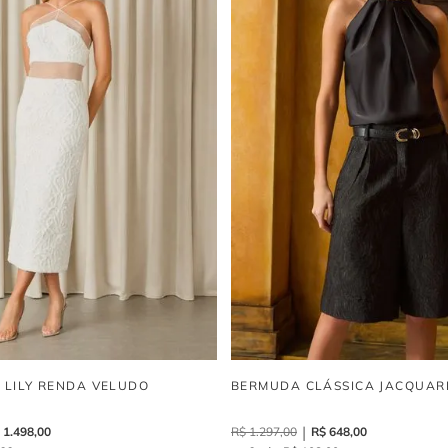
I LILY RENDA VELUDO
BERMUDA CLÁSSICA JACQUAR
1
.
498
,
00
R$
1
.
297
,
00
R$
648
,
00