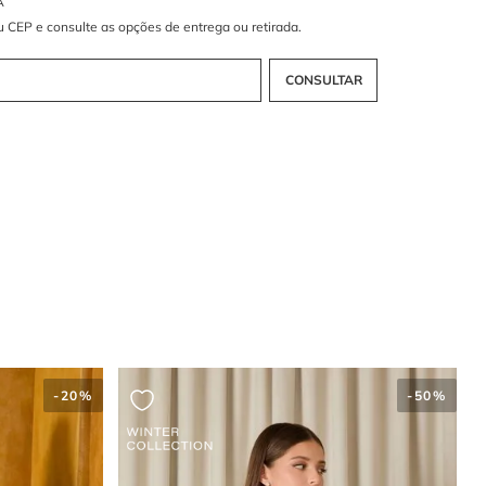
e apostar na transparência da renda guipir?
ipir é um clássico do luxo que traz uma textura rica e artesanal.
a, ela equilibra perfeitamente a sofisticação das mangas longas
ernidade dos recortes vazados.
e a cor verde eleva esta peça?
ibrante atualiza o romantismo da renda, transformando o vestido
colha solar e imponente para eventos diurnos ou celebrações ao ar
PA NUAGE
VESTIDO MIDI STEPHANY LUREX
-
40%
R$
1
.
997
,
00
R$
1
.
198
,
00
6
R$
199
,
66