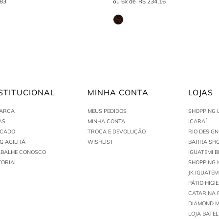
STITUCIONAL
MINHA CONTA
LOJAS
MARCA
MEUS PEDIDOS
SHOPPING 
AS
MINHA CONTA
ICARAÍ
ACADO
TROCA E DEVOLUÇÃO
RIO DESIG
G AGILITÁ
WISHLIST
BARRA SHO
ABALHE CONOSCO
IGUATEMI B
TORIAL
SHOPPING 
JK IGUATEM
PÁTIO HIGI
CATARINA 
DIAMOND M
LOJA BATEL