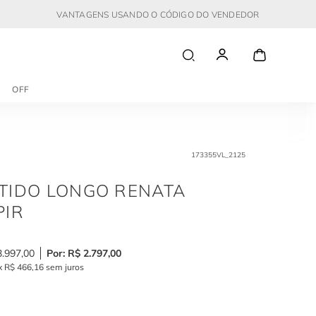
VANTAGENS USANDO O CÓDIGO DO VENDEDOR
OFF
173355VL_2125
TIDO LONGO RENATA
PIR
3
.
997
,
00
R$
2
.
797
,
00
x
R$
466
,
16
sem juros