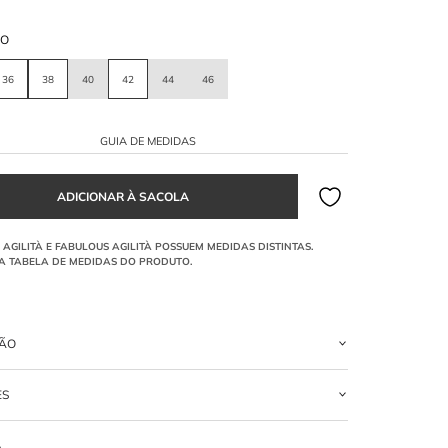
HO
36
38
40
42
44
46
GUIA DE MEDIDAS
ÇÃO
ongo
na cor verde, confeccionado em renda guipir. O modelo
ES
 modelagem ajustada ao corpo, saia de corte evasê, gola careca e
ngas, destacandose pelas aberturas circulares vazadas na região
OLIESTER