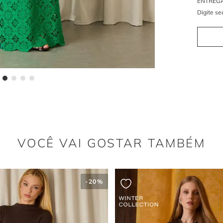
Por qu
A renda gu
Nesta peç
com a mod
Por qu
O verde v
em uma es
livre.
VOCÊ VAI GOSTAR TAMBÉM
TO JOY DRAPEADO
-
50%
VESTIDO MIDI CLASSIC ESTAM
-
50%
998
,
00
R$
1
.
997
,
00
R$
998
,
00
33
6
R$
166
,
33