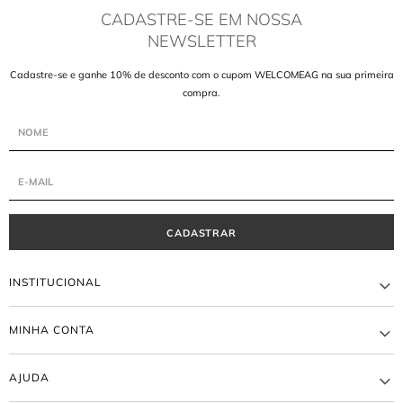
CADASTRE-SE EM NOSSA
NEWSLETTER
Cadastre-se e ganhe 10% de desconto com o cupom WELCOMEAG na sua primeira
compra.
CADASTRAR
INSTITUCIONAL
A MARCA
MINHA CONTA
LOJAS
ATACADO
MEUS PEDIDOS
BLOG AGILITÁ
AJUDA
MINHA CONTA
TRABALHE CONOSCO
TROCA E DEVOLUÇÃO