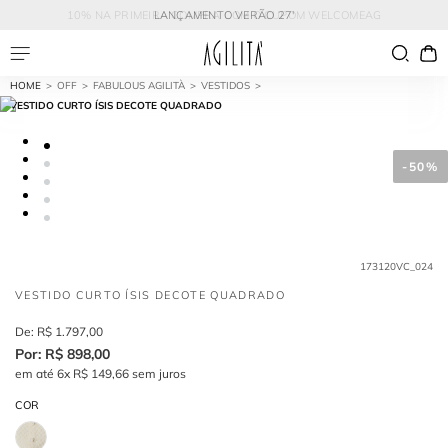
10% NA PRIMEIRA COMPRA COM O CUPOM WELCOMEAG
LANÇAMENTO VERÃO 27'
OFF
FABULOUS AGILITÀ
VESTIDOS
VESTIDO CURTO ÍSIS DECOTE QUADRADO
-
50%
173120VC_024
VESTIDO CURTO ÍSIS DECOTE QUADRADO
R$
1
.
797
,
00
R$
898
,
00
em até
6
x
R$
149
,
66
sem juros
COR