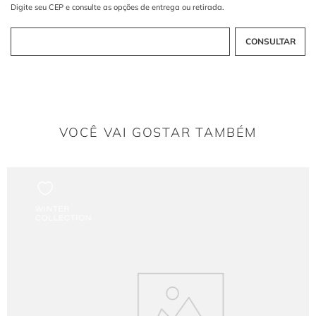
As pregas na saia criam um volume estruturado que confere um toque romântico
e moderno ao design.
Por que o decote quadrado é destaque?
Ele valoriza o colo de forma geométrica e elegante, proporcionando ótima
sustentação com as alças largas.
VOCÊ VAI GOSTAR TAMBÉM