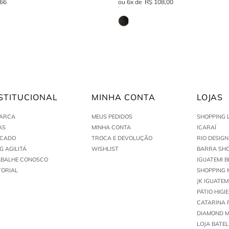
66
6
R$
108
,
00
STITUCIONAL
MINHA CONTA
LOJAS
MARCA
MEUS PEDIDOS
SHOPPING 
AS
MINHA CONTA
ICARAÍ
ACADO
TROCA E DEVOLUÇÃO
RIO DESIG
G AGILITÁ
WISHLIST
BARRA SHO
ABALHE CONOSCO
IGUATEMI B
TORIAL
SHOPPING 
JK IGUATEM
PÁTIO HIGI
CATARINA 
DIAMOND M
LOJA BATEL