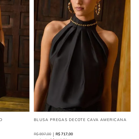
D
BLUSA PREGAS DECOTE CAVA AMERICANA
R$
897
,
00
R$
717
,
00