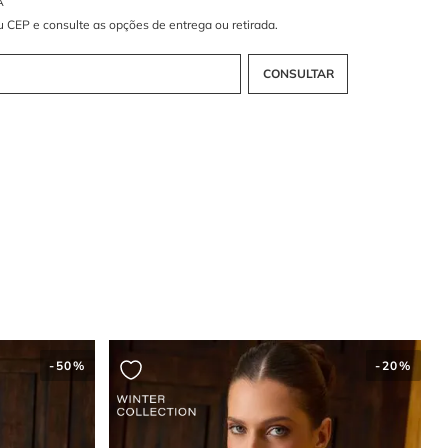
ue as mangas em renda são destaque?
 longas e ajustadas conferem um acabamento refinado e delicado
-
50%
-
20%