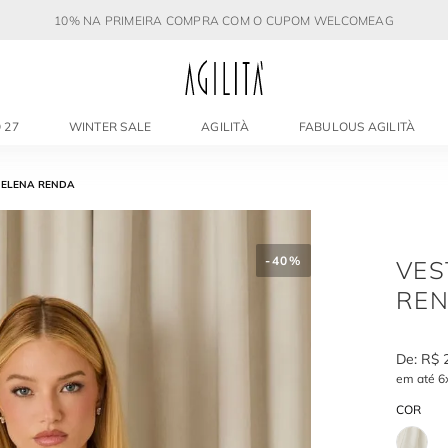
10% NA PRIMEIRA COMPRA COM O CUPOM WELCOMEAG
 27
WINTER SALE
AGILITÀ
FABULOUS AGILITÀ
HELENA RENDA
-
40%
VES
RE
R$
em até
6
COR