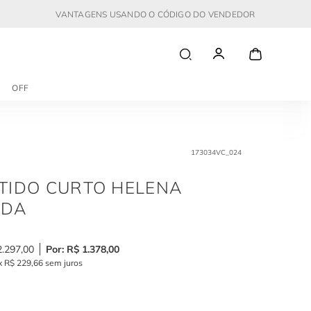
VANTAGENS USANDO O CÓDIGO DO VENDEDOR
OFF
173034VC_024
TIDO CURTO HELENA
NDA
2
.
297
,
00
R$
1
.
378
,
00
x
R$
229
,
66
sem juros