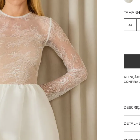
TAMAN
34
DESCRI
Vestido cu
DETALH
Qual o
-
100% P
Ela cria 