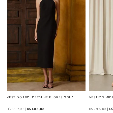
VESTIDO MIDI DETALHE FLORES GOLA
VESTIDO MID
R$
2
.
197
,
00
R$
1
.
098
,
00
R$
2
.
997
,
00
R$