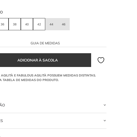
HO
36
38
40
42
44
46
GUIA DE MEDIDAS
ÇÃO
rto
em renda e tafetá off white, com mangas longas e saia balonê.
ES
 efeito da saia balonê?
OLIAMIDA
um visual moderno com volume estruturado na parte inferior da peça.