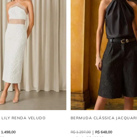
I LILY RENDA VELUDO
BERMUDA CLÁSSICA JACQUAR
1
.
498
,
00
R$
1
.
297
,
00
R$
648
,
00