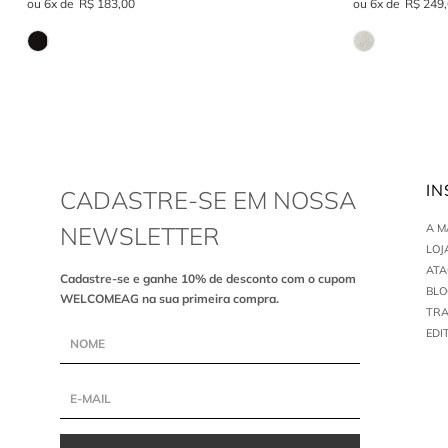
6
R$
183
,
00
6
R$
249
,
IN
CADASTRE-SE EM NOSSA
NEWSLETTER
A 
LOJ
AT
Cadastre-se e ganhe 10% de desconto com o cupom
BLO
WELCOMEAG na sua primeira compra.
TR
EDI