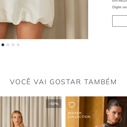
Por q
As mangas
ao colo.
VOCÊ VAI GOSTAR TAMBÉM
-
50%