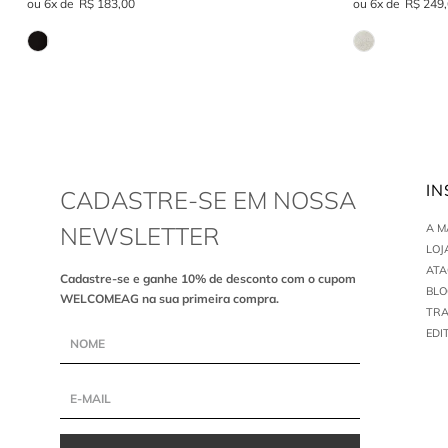
6
R$
183
,
00
6
R$
249
,
IN
CADASTRE-SE EM NOSSA
NEWSLETTER
A 
LOJ
AT
Cadastre-se e ganhe 10% de desconto com o cupom
BLO
WELCOMEAG na sua primeira compra.
TR
EDI