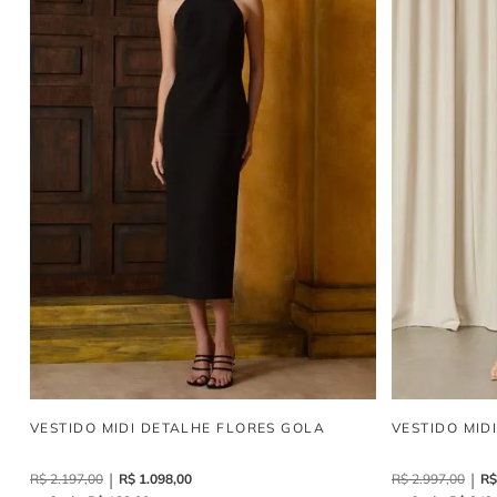
VESTIDO MIDI DETALHE FLORES GOLA
VESTIDO MID
R$
2
.
197
,
00
R$
1
.
098
,
00
R$
2
.
997
,
00
R$