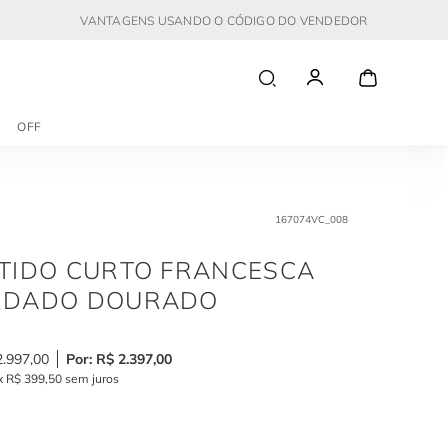
VANTAGENS USANDO O CÓDIGO DO VENDEDOR
OFF
167074VC_008
TIDO CURTO FRANCESCA
RDADO DOURADO
2
.
997
,
00
R$
2
.
397
,
00
x
R$
399
,
50
sem juros