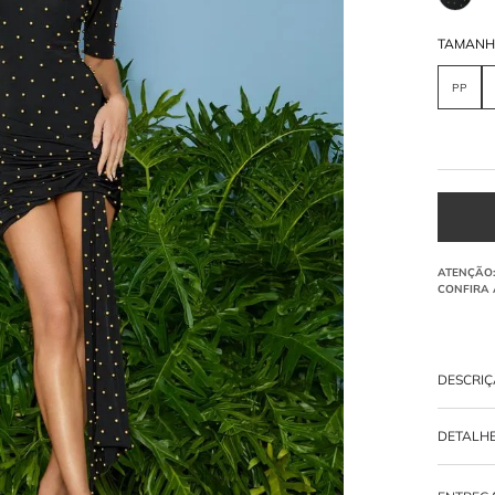
TAMAN
PP
DESCRI
VESTIDO
DETALH
-
94% VI