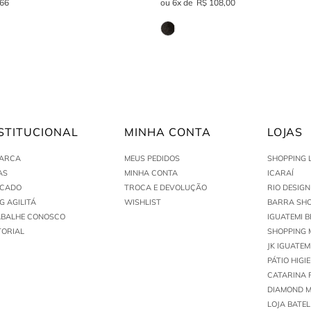
66
6
R$
108
,
00
STITUCIONAL
MINHA CONTA
LOJAS
MARCA
MEUS PEDIDOS
SHOPPING 
AS
MINHA CONTA
ICARAÍ
ACADO
TROCA E DEVOLUÇÃO
RIO DESIG
G AGILITÁ
WISHLIST
BARRA SHO
ABALHE CONOSCO
IGUATEMI B
TORIAL
SHOPPING 
JK IGUATEM
PÁTIO HIGI
CATARINA 
DIAMOND M
LOJA BATEL