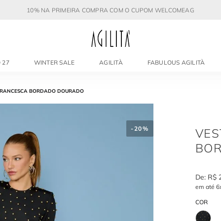
10% NA PRIMEIRA COMPRA COM O CUPOM WELCOMEAG
 27
WINTER SALE
AGILITÀ
FABULOUS AGILITÀ
 FRANCESCA BORDADO DOURADO
-
20%
VES
BO
R$
em até
6
COR