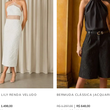
I LILY RENDA VELUDO
BERMUDA CLÁSSICA JACQUAR
1
.
498
,
00
R$
1
.
297
,
00
R$
648
,
00