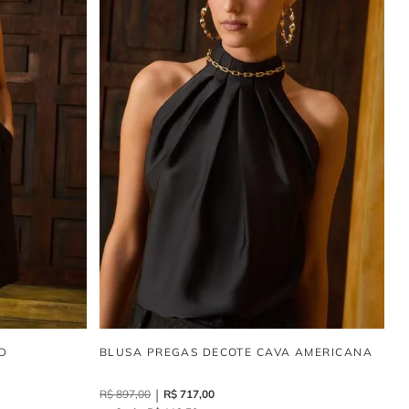
D
BLUSA PREGAS DECOTE CAVA AMERICANA
R$
897
,
00
R$
717
,
00