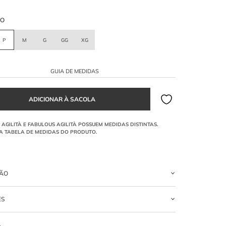
HO
P
M
G
GG
XG
GUIA DE MEDIDAS
ÇÃO
 CURTO FRANCESCA BORDADO DOURADO
ES
SCOSE + 06% ELASTANO