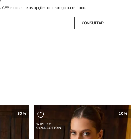
-
50%
-
20%