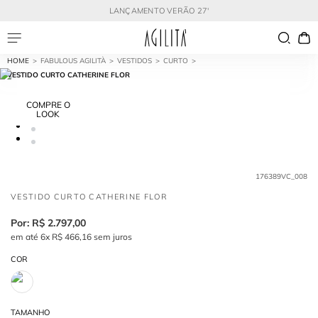
LANÇAMENTO VERÃO 27'
FABULOUS AGILITÀ
VESTIDOS
CURTO
VESTIDO CURTO CATHERINE FLOR
COMPRE O
LOOK
176389VC_008
VESTIDO CURTO CATHERINE FLOR
R$
2
.
797
,
00
em até
6
x
R$
466
,
16
sem juros
COR
TAMANHO