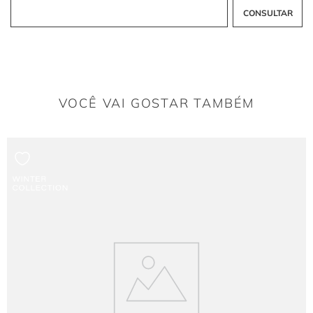
toda a região posterior do vestido sem perder a estabilidade.
Qual a função das flores tridimensionais aplicadas
no barrado de crepe?
As flores criam um anel de relevo rígido na extremidade inferior, dando peso à
barra e projetando o volume para fora de forma armada.
VOCÊ VAI GOSTAR TAMBÉM