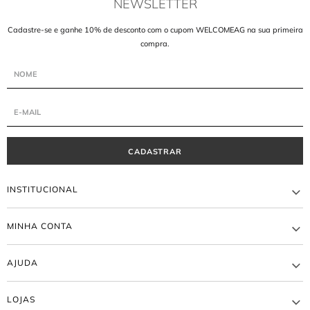
NEWSLETTER
Cadastre-se e ganhe 10% de desconto com o cupom WELCOMEAG na sua primeira
compra.
CADASTRAR
INSTITUCIONAL
A MARCA
MINHA CONTA
LOJAS
ATACADO
MEUS PEDIDOS
BLOG AGILITÁ
AJUDA
MINHA CONTA
TRABALHE CONOSCO
TROCA E DEVOLUÇÃO
EDITORIAL
ENTREGA
WISHLIST
LOJAS
FORMA DE PAGAMENTO