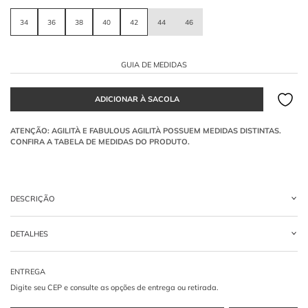
34
36
38
40
42
44
46
GUIA DE MEDIDAS
DESCRIÇÃO
O
vestido curto
é feito em crepe na tonalidade preta. Possui corpete ajustado com
DETALHES
decote reto, alça em estilo frente única com costas descobertas e barrado
volumoso composto por aplicações de flores tridimensionais.
-
57% ACETATO 40% POLIAMIDA 03% ELASTANO
Como a alça frente única viabiliza a estrutura das
costas descobertas?
A alça centraliza a tração na nuca, suspendendo o corpete frontal e liberando