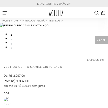
LANÇAMENTO VERÃO 27'
OFF
FABULOUS AGILITÀ
VESTIDOS
VESTIDO CURTO CAMILE CINTO LAÇO
-
20%
173003VC_024
VESTIDO CURTO CAMILE CINTO LAÇO
R$
2
.
297
,
00
R$
1
.
837
,
00
em até
6
x
R$
306
,
16
sem juros
COR