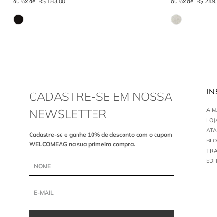
6
R$
183
,
00
6
R$
249
,
IN
CADASTRE-SE EM NOSSA
NEWSLETTER
A 
LOJ
AT
Cadastre-se e ganhe 10% de desconto com o cupom
BLO
WELCOMEAG na sua primeira compra.
TR
EDI