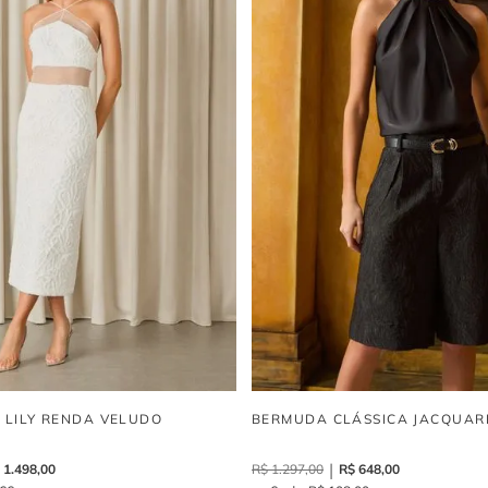
I LILY RENDA VELUDO
BERMUDA CLÁSSICA JACQUAR
1
.
498
,
00
R$
1
.
297
,
00
R$
648
,
00