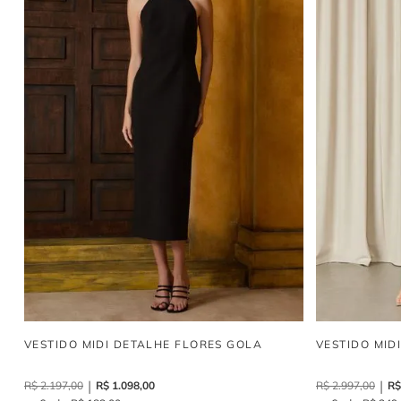
VESTIDO MIDI DETALHE FLORES GOLA
VESTIDO MID
R$
2
.
197
,
00
R$
1
.
098
,
00
R$
2
.
997
,
00
R$