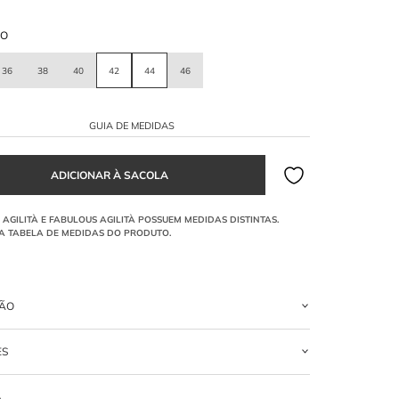
HO
36
38
40
42
44
46
GUIA DE MEDIDAS
ÇÃO
rto azul claro confeccionado em tricoline. Apresenta modelo chemise
ES
evasê franzida, faixa na cintura e botões forrados no fechamento e
s.
LGODÃO