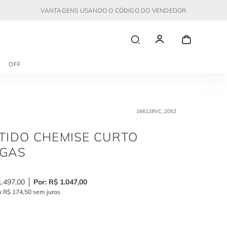
VANTAGENS USANDO O CÓDIGO DO VENDEDOR
OFF
166128VC_2052
TIDO CHEMISE CURTO
GAS
1
.
497
,
00
R$
1
.
047
,
00
x
R$
174
,
50
sem juros