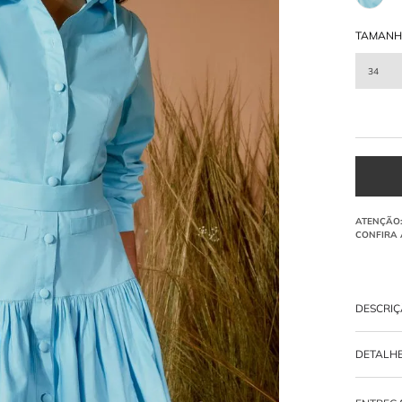
TAMAN
34
DESCRI
Vestido cu
DETALH
com saia 
nos punho
-
100% A