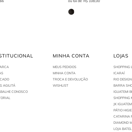
66
6
R$
108
,
00
STITUCIONAL
MINHA CONTA
LOJAS
MARCA
MEUS PEDIDOS
SHOPPING 
AS
MINHA CONTA
ICARAÍ
ACADO
TROCA E DEVOLUÇÃO
RIO DESIG
G AGILITÁ
WISHLIST
BARRA SHO
ABALHE CONOSCO
IGUATEMI B
TORIAL
SHOPPING 
JK IGUATEM
PÁTIO HIGI
CATARINA 
DIAMOND M
LOJA BATEL