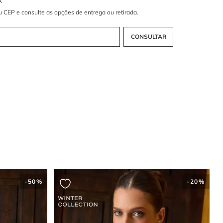
ne: leveza e resistência
ricoline é conhecido por sua
textura suave e toque fresco
, ideal
s que combinam conforto e durabilidade. Sua composição garante
to estruturado, mantendo a elegância do vestido ao longo do dia.
ul claro: delicadeza e frescor
aro confere ao vestido uma
aura suave e refrescante
, tornandoo
ara diversas ocasiões, desde eventos diurnos até encontros casuais,
ndo facilmente com acessórios neutros ou coloridos.
 chemise com saia evasê franzida:
nto e feminilidade
chemise traz um toque
clássico e sofisticado
, enquanto a saia
nzida adiciona volume e fluidez, proporcionando um visual leve e
movimento que valoriza a feminilidade.
a cintura: definição e estilo
justa a cintura, evidenciando a silhueta e garantindo um caimento
 além de ser um detalhe que reforça o charme e a elegância do
-
50%
-
20%