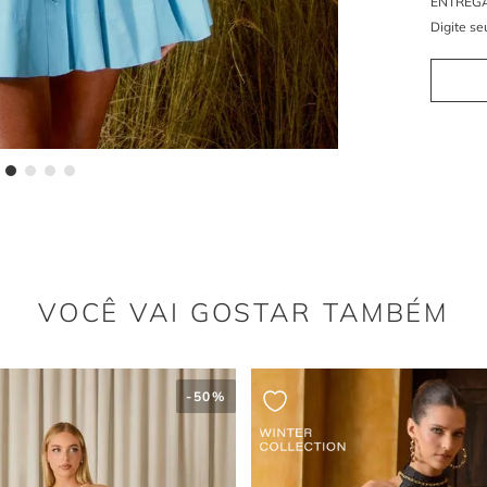
Tricoli
O tecido t
para peça
um caimen
Cor az
O azul cl
versátil p
harmoniza
Modelo
movime
O design 
evasê fra
cheio de 
VOCÊ VAI GOSTAR TAMBÉM
Faixa n
A faixa a
perfeito,
vestido
.
-
50%