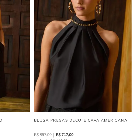
D
BLUSA PREGAS DECOTE CAVA AMERICANA
R$
897
,
00
R$
717
,
00