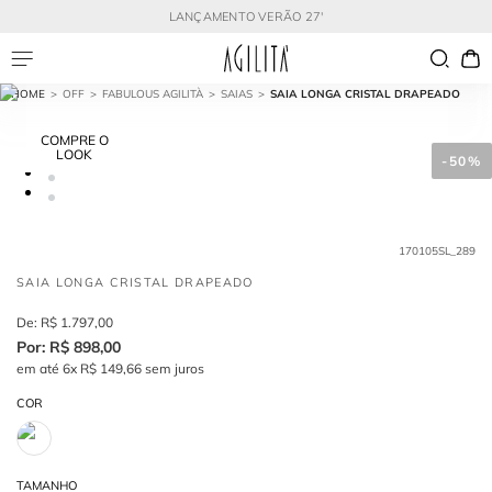
LANÇAMENTO VERÃO 27'
OFF
FABULOUS AGILITÀ
SAIAS
SAIA LONGA CRISTAL DRAPEADO
COMPRE O
LOOK
-
50%
170105SL_289
SAIA LONGA CRISTAL DRAPEADO
R$
1
.
797
,
00
R$
898
,
00
em até
6
x
R$
149
,
66
sem juros
COR
TAMANHO