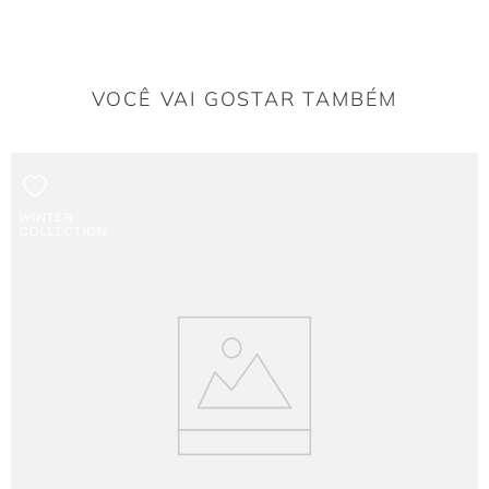
Com sua cor neutra e modelagem sofisticada, ela pode ser combinada com
bodies ou croppeds lisos ou com brilho para diversas ocasiões.
Caimento
VOCÊ VAI GOSTAR TAMBÉM
A composição com alta porcentagem de elastano e poliamida garante que a
saia
vista confortavelmente, sem marcar em excesso, e tenha um movimento leve
ao caminhar.