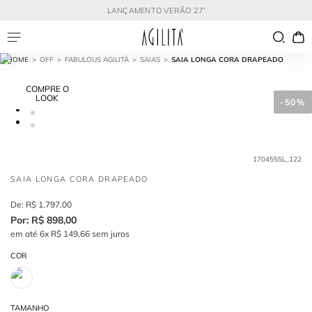
LANÇAMENTO VERÃO 27'
OFF
FABULOUS AGILITÀ
SAIAS
SAIA LONGA CORA DRAPEADO
COMPRE O
LOOK
-
50%
170455SL_122
SAIA LONGA CORA DRAPEADO
R$
1
.
797
,
00
R$
898
,
00
em até
6
x
R$
149
,
66
sem juros
COR
TAMANHO