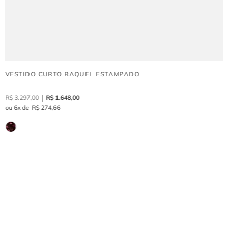
VESTIDO CURTO RAQUEL ESTAMPADO
R$
3
.
297
,
00
R$
1
.
648
,
00
6
R$
274
,
66