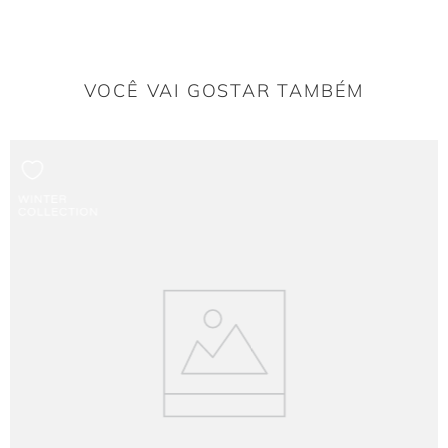
O que o tecido elástico Viscose/Elastano garante ao
movimento?
A combinação de Viscose e Elastano confere um caimento fluido e confortável,
fazendo a
saia
se mover com graciosidade ao andar.
VOCÊ VAI GOSTAR TAMBÉM
Estilo e detalhes
A modelagem sereia e a fenda profunda tornam a peça ideal para eventos de
gala.