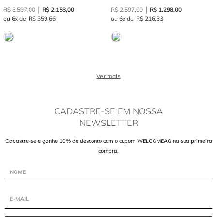
R$
3
.
597
,
00
R$
2
.
158
,
00
R$
2
.
597
,
00
R$
1
.
298
,
00
6
R$
359
,
66
6
R$
216
,
33
Ver mais
CADASTRE-SE EM NOSSA
NEWSLETTER
Cadastre-se e ganhe 10% de desconto com o cupom WELCOMEAG na sua primeira
compra.