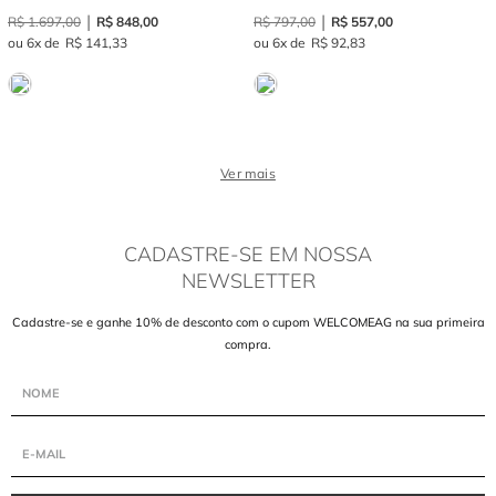
R$
1
.
697
,
00
R$
848
,
00
R$
797
,
00
R$
557
,
00
6
R$
141
,
33
6
R$
92
,
83
Ver mais
CADASTRE-SE EM NOSSA
NEWSLETTER
Cadastre-se e ganhe 10% de desconto com o cupom WELCOMEAG na sua primeira
compra.