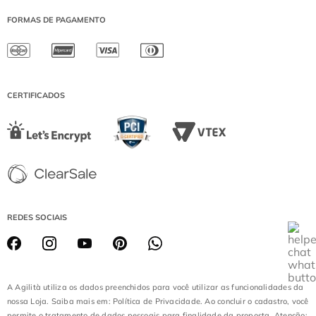
DEVOLUÇÃO
IGUATEMI BRASÍLIA
WHATSAPP: (21) 99974-1559
FORMAS DE PAGAMENTO
SHOPPING MORUMBI
SEGUNDA A SEXTA DE 08:00 ÀS 17:00
JK IGUATEMI
SÁBADO DE 08:00 ÀS 13:00
PÁTIO HIGIENÓPOLIS
(EXCETO DOMINGOS E FERIADOS)
CATARINA FASHION OUTLET
DIAMOND MALL
CERTIFICADOS
LOJA BATEL
REDES SOCIAIS
A Agilità utiliza os dados preenchidos para você utilizar as funcionalidades da
nossa Loja. Saiba mais em: Política de Privacidade. Ao concluir o cadastro, você
permite o tratamento de dados pessoais para finalidade da proposta. Atenção: