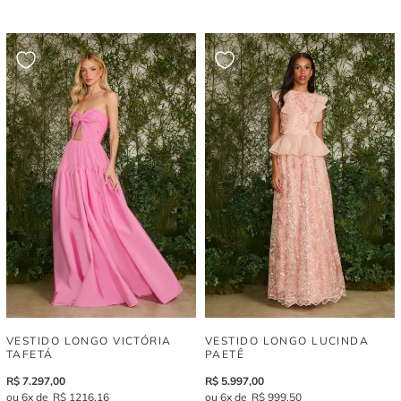
VESTIDO LONGO VICTÓRIA
VESTIDO LONGO LUCINDA
TAFETÁ
PAETÊ
R$
7
.
297
,
00
R$
5
.
997
,
00
6
R$
1
216
,
16
6
R$
999
,
50