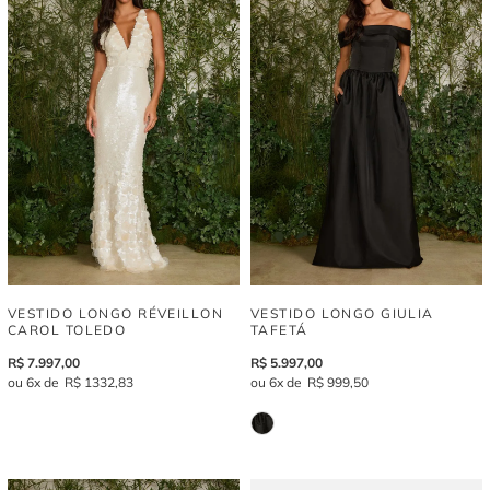
VESTIDO LONGO RÉVEILLON
VESTIDO LONGO GIULIA
CAROL TOLEDO
TAFETÁ
R$
7
.
997
,
00
R$
5
.
997
,
00
6
R$
1
332
,
83
6
R$
999
,
50