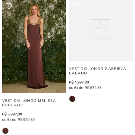
VESTIDO LONGO GABRIELA
BABADO
R$
4
.
997
,
00
6
R$
832
,
83
VESTIDO LONGO MELISSA
BORDADO
R$
5
.
997
,
00
6
R$
999
,
50