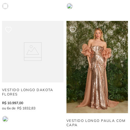
VESTIDO LONGO DAKOTA
FLORES
R$
10
.
997
,
00
6
R$
1
832
,
83
VESTIDO LONGO PAULA COM
CAPA