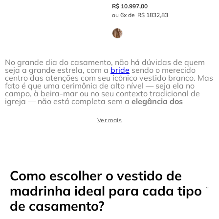
R$
10
.
997
,
00
6
R$
1
832
,
83
No grande dia do casamento, não há dúvidas de quem
seja a grande estrela, com a
bride
sendo o merecido
centro das atenções com seu icônico vestido branco. Mas
fato é que uma cerimônia de alto nível — seja ela no
campo, à beira-mar ou no seu contexto tradicional de
igreja — não está completa sem a
elegância dos
vestidos de madrinha
próximos ao altar.
Para garantir que você encontre os melhores vestidos de
Ver mais
madrinha do mercado — seja uma madrinha procurando
um vestido longo de alto nível na paleta de cores
indicada ou mesmo a noiva em busca da melhor página
para indicar às suas
bridesmaids
—, conte com a Agilità!
Navegue pelas páginas e encontre os modelos certos
para uma ocasião tão especial.
Como escolher o vestido de
Vestido de madrinha:
madrinha ideal para cada tipo
de casamento?
compre na Agilità