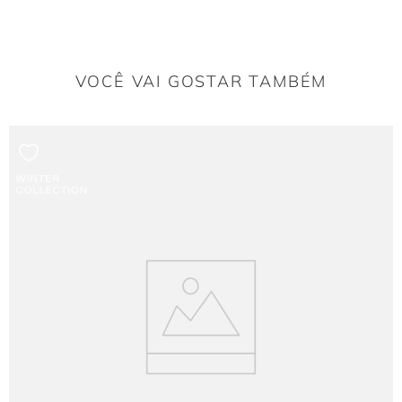
Qual o diferencial do decote?
O modelo possui um decote reto sem alça com sobreposição em cetim,
garantindo um visual moderno e minimalista.
VOCÊ VAI GOSTAR TAMBÉM