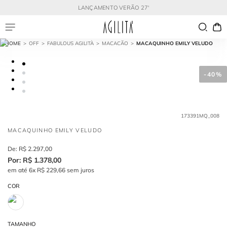
LANÇAMENTO VERÃO 27'
OFF
FABULOUS AGILITÀ
MACACÃO
MACAQUINHO EMILY VELUDO
-
40%
173391MQ_008
MACAQUINHO EMILY VELUDO
R$
2
.
297
,
00
R$
1
.
378
,
00
em até
6
x
R$
229
,
66
sem juros
COR
TAMANHO