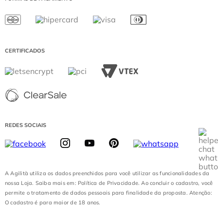
SHOPPING MORUMBI
SEGUNDA A SEXTA DE 08:00 ÀS 17:00
JK IGUATEMI
SÁBADO DE 08:00 ÀS 13:00
PÁTIO HIGIENÓPOLIS
(EXCETO DOMINGOS E FERIADOS)
CATARINA FASHION OUTLET
DIAMOND MALL
CERTIFICADOS
LOJA BATEL
REDES SOCIAIS
A Agilità utiliza os dados preenchidos para você utilizar as funcionalidades da
nossa Loja. Saiba mais em: Política de Privacidade. Ao concluir o cadastro, você
permite o tratamento de dados pessoais para finalidade da proposta. Atenção:
O cadastro é para maior de 18 anos.