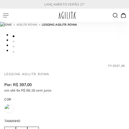
LANÇAMENTO VERÃO 27'
AGILITÀ ROWA
LEGGING AGILITÀ ROWA
FY-Z037_06
LEGGING AGILITÀ ROWA
R$
397
,
00
em até
6
x
R$
66
,
16
sem juros
COR
TAMANHO