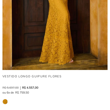
VESTIDO LONGO GUIPURE FLORES
R$
5
.
697
,
00
R$
4
.
557
,
00
6
R$
759
,
50