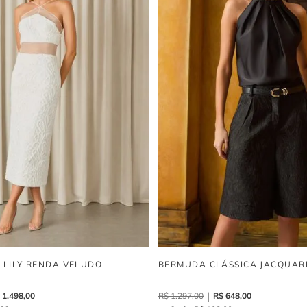
I LILY RENDA VELUDO
BERMUDA CLÁSSICA JACQUAR
1
.
498
,
00
R$
1
.
297
,
00
R$
648
,
00