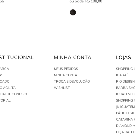
66
6
R$
108
,
00
STITUCIONAL
MINHA CONTA
LOJAS
MARCA
MEUS PEDIDOS
SHOPPING 
AS
MINHA CONTA
ICARAÍ
ACADO
TROCA E DEVOLUÇÃO
RIO DESIG
G AGILITÁ
WISHLIST
BARRA SHO
ABALHE CONOSCO
IGUATEMI B
TORIAL
SHOPPING 
JK IGUATEM
PÁTIO HIGI
CATARINA 
DIAMOND M
LOJA BATEL