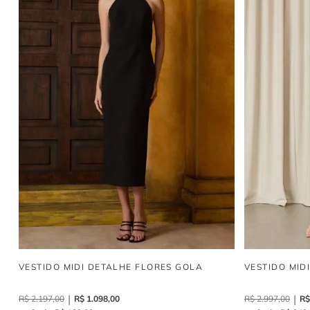
VESTIDO MIDI DETALHE FLORES GOLA
VESTIDO MID
R$
2
.
197
,
00
R$
1
.
098
,
00
R$
2
.
997
,
00
R$