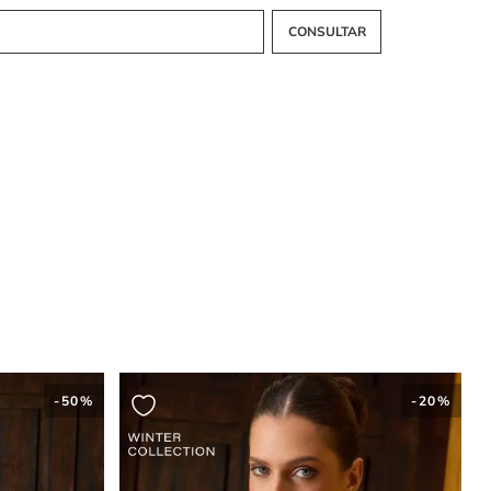
-
50%
-
20%