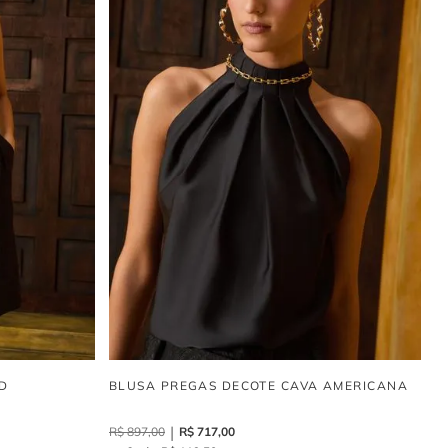
D
BLUSA PREGAS DECOTE CAVA AMERICANA
R$
897
,
00
R$
717
,
00