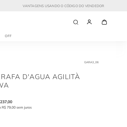
VANTAGENS USANDO O CÓDIGO DO VENDEDOR
OFF
GARA3_06
RAFA D'AGUA AGILITÀ
WA
237
,
00
x
R$
79
,
00
sem juros