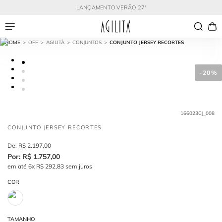
LANÇAMENTO VERÃO 27'
OFF
AGILITÀ
CONJUNTOS
CONJUNTO JERSEY RECORTES
-
20%
166023CJ_008
CONJUNTO JERSEY RECORTES
R$
2
.
197
,
00
R$
1
.
757
,
00
em até
6
x
R$
292
,
83
sem juros
COR
TAMANHO