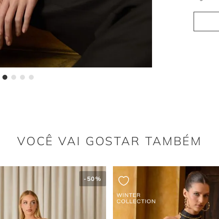
O detalhe
ajustado.
Como o
O estilo 
sobreposi
VOCÊ VAI GOSTAR TAMBÉM
-
50%