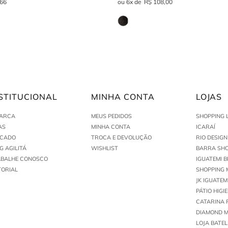
66
6
R$
108
,
00
STITUCIONAL
MINHA CONTA
LOJAS
MARCA
MEUS PEDIDOS
SHOPPING 
AS
MINHA CONTA
ICARAÍ
ACADO
TROCA E DEVOLUÇÃO
RIO DESIG
G AGILITÁ
WISHLIST
BARRA SHO
ABALHE CONOSCO
IGUATEMI B
TORIAL
SHOPPING 
JK IGUATEM
PÁTIO HIGI
CATARINA 
DIAMOND M
LOJA BATEL