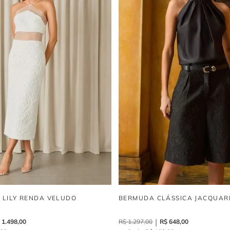
I LILY RENDA VELUDO
BERMUDA CLÁSSICA JACQUAR
1
.
498
,
00
R$
1
.
297
,
00
R$
648
,
00