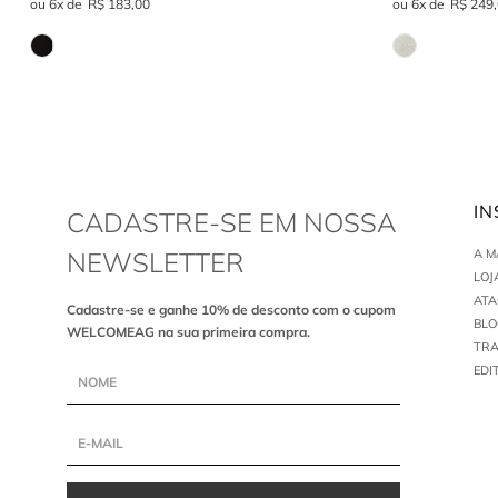
6
R$
183
,
00
6
R$
249
,
IN
CADASTRE-SE EM NOSSA
NEWSLETTER
A 
LOJ
AT
Cadastre-se e ganhe 10% de desconto com o cupom
BLO
WELCOMEAG na sua primeira compra.
TR
EDI