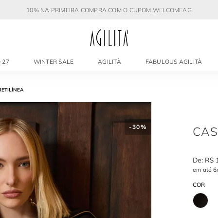
10% NA PRIMEIRA COMPRA COM O CUPOM WELCOMEAG
 27
WINTER SALE
AGILITÀ
FABULOUS AGILITÀ
ETILÍNEA
-
30%
CAS
R$
em até
6
COR