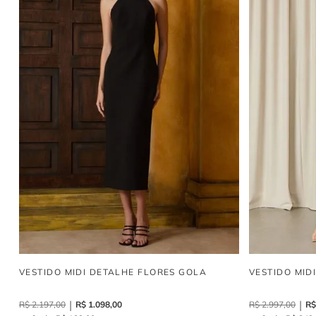
VESTIDO MIDI DETALHE FLORES GOLA
VESTIDO MID
R$
2
.
197
,
00
R$
1
.
098
,
00
R$
2
.
997
,
00
R$