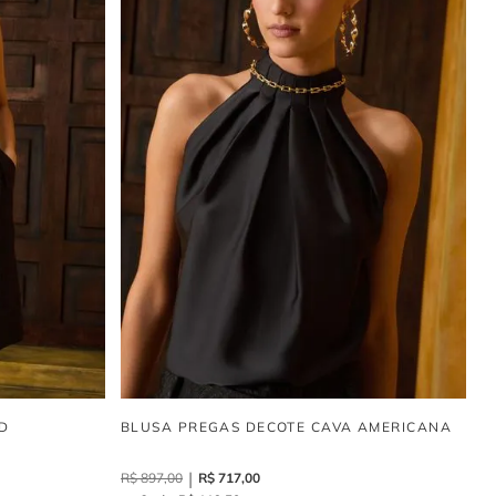
D
BLUSA PREGAS DECOTE CAVA AMERICANA
R$
897
,
00
R$
717
,
00