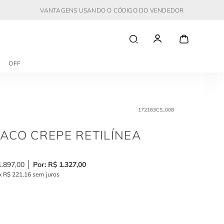
VANTAGENS USANDO O CÓDIGO DO VENDEDOR
OFF
172163CS_008
ACO CREPE RETILÍNEA
1
.
897
,
00
R$
1
.
327
,
00
x
R$
221
,
16
sem juros