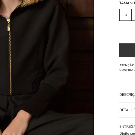
TAMAN
34
DESCRI
Casaco
co
DETALH
detalhe de
zíper fro
-
95% PO
O que 