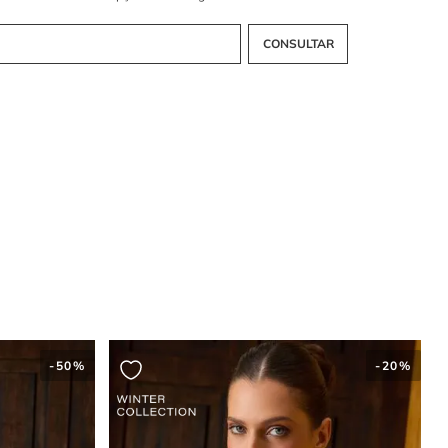
 em malha canelada confere um toque esportivo e um acabamento
 modelo se encaixa na tendência?
jaqueta com gola alta e ombros caídos é moderno e ideal para
ções contemporâneas.
-
50%
-
20%