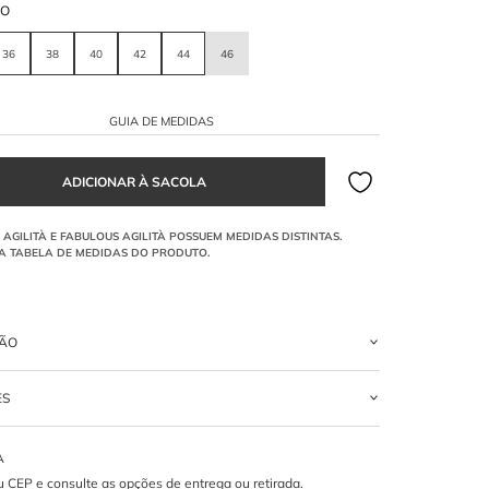
HO
36
38
40
42
44
46
GUIA DE MEDIDAS
ÇÃO
nfeccionado em Crepe com Elastano. O modelo tem gola alta com
ES
 retilínea, que se estende para os punhos e barra da peça. Possui
ntal para fechamento.
LIESTER 05% ELASTANO
a Retilínea adiciona ao design?