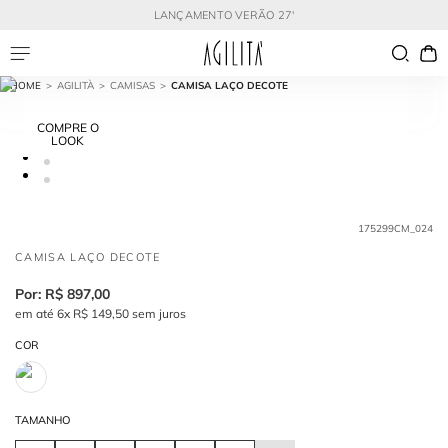
LANÇAMENTO VERÃO 27'
AGILITÀ
CAMISAS
CAMISA LAÇO DECOTE
COMPRE O
LOOK
175299CM_024
CAMISA LAÇO DECOTE
R$
897
,
00
em até
6
x
R$
149
,
50
sem juros
COR
TAMANHO