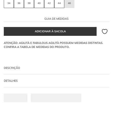
34
36
38
40
42
44
46
GUIA DE MEDIDAS
DESCRIÇÃO
A
camisa transpassada
é confeccionada em tricoline na tonalidade offwhite. O
DETALHES
modelo apresenta decote em V profundo, mangas longas estruturadas com leve
volume nos ombros, punhos ajustados e fechamento lateral por zíper embutido.
-
97% ALGODÃO 03% ELASTANO
Como a tonalidade offwhite atua no design da peça?
A cor offwhite confere um aspecto clean, luminoso e minimalista à tricoline. Essa
neutralidade equilibra a complexidade dos recortes e pregas, garantindo que o
modelo transite com facilidade entre propostas de trabalho e produções