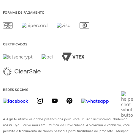
ICARAÍ
DEVOLUÇÃO
IGUATEMI BRASÍLIA
WHATSAPP: (21) 99974-1559
FORMAS DE PAGAMENTO
SHOPPING MORUMBI
SEGUNDA A SEXTA DE 08:00 ÀS 17:00
JK IGUATEMI
SÁBADO DE 08:00 ÀS 13:00
PÁTIO HIGIENÓPOLIS
(EXCETO DOMINGOS E FERIADOS)
CATARINA FASHION OUTLET
DIAMOND MALL
CERTIFICADOS
LOJA BATEL
REDES SOCIAIS
A Agilità utiliza os dados preenchidos para você utilizar as funcionalidades da
nossa Loja. Saiba mais em: Política de Privacidade. Ao concluir o cadastro, você
permite o tratamento de dados pessoais para finalidade da proposta. Atenção: