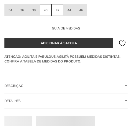
34
36
38
40
42
44
46
GUIA DE MEDIDAS
DESCRIÇÃO
Calça de alfaiataria
na cor Café, confeccionada em crepe com elastano. Possui
DETALHES
modelagem reta ajustada, detalhe de nervura frontal e uma pala estruturada
com pespontos visíveis.
-
95% POLIESTER 05% ELASTANO
O que o detalhe de nervura frontal confere?
A nervura percorre a frente da perna, alongando a silhueta e conferindo um toque
de alfaiataria fina.