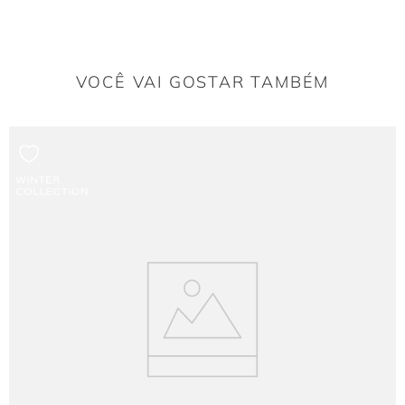
A pala estruturada é um diferencial?
Sim, com pesponto, ela ajuda a modelar e estruturar a região da cintura e
quadril.
VOCÊ VAI GOSTAR TAMBÉM
O crepe com elastano oferece à modelagem?
Garante que ela seja confortável e mantenha a forma ao corpo.