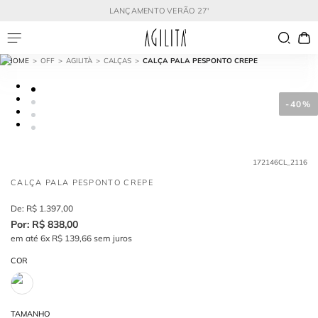
LANÇAMENTO VERÃO 27'
OFF
AGILITÀ
CALÇAS
CALÇA PALA PESPONTO CREPE
-
40%
172146CL_2116
CALÇA PALA PESPONTO CREPE
R$
1
.
397
,
00
R$
838
,
00
em até
6
x
R$
139
,
66
sem juros
COR
TAMANHO