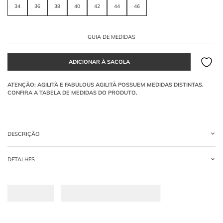
34
36
38
40
42
44
46
GUIA DE MEDIDAS
DESCRIÇÃO
CALÇA MODAL ALFAIATARIA
DETALHES
-
83% MODAL 12% POLIAMIDA NAILON 6.6 5% ELASTANO