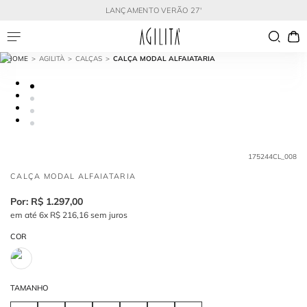
LANÇAMENTO VERÃO 27'
AGILITÀ
CALÇAS
CALÇA MODAL ALFAIATARIA
175244CL_008
CALÇA MODAL ALFAIATARIA
R$
1
.
297
,
00
em até
6
x
R$
216
,
16
sem juros
COR
TAMANHO