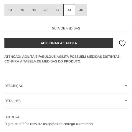
34
36
38
40
42
44
46
GUIA DE MEDIDAS
DESCRIÇÃO
Calça pantalona alfaiataria
cinza, confeccionada em tecido misto. Possui pernas
DETALHES
amplas e um detalhe sugerindo um recorte em formato de V no cós, com bolsos
posteriores.
-
50% POLIESTER 50% VISCOSE
O que a modelagem Pantalona confere à peça?
Pernas largas e amplas, que garantem caimento elegante, conforto e
alongamento da silhueta.