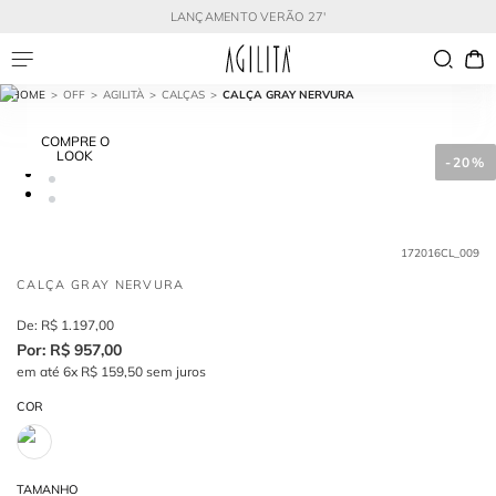
LANÇAMENTO VERÃO 27'
OFF
AGILITÀ
CALÇAS
CALÇA GRAY NERVURA
COMPRE O
LOOK
-
20%
172016CL_009
CALÇA GRAY NERVURA
R$
1
.
197
,
00
R$
957
,
00
em até
6
x
R$
159
,
50
sem juros
COR
TAMANHO