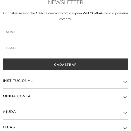
NEWSLETTER
Cadastre-se e ganhe 10% de desconto com o cupom WELCOMEAG na sua primeira
compra.
CADASTRAR
INSTITUCIONAL
A MARCA
MINHA CONTA
LOJAS
ATACADO
MEUS PEDIDOS
BLOG AGILITÁ
AJUDA
MINHA CONTA
TRABALHE CONOSCO
TROCA E DEVOLUÇÃO
EDITORIAL
ENTREGA
WISHLIST
LOJAS
FORMA DE PAGAMENTO