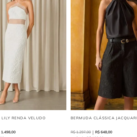
elegante 
praticidad
I LILY RENDA VELUDO
BERMUDA CLÁSSICA JACQUAR
1
.
498
,
00
R$
1
.
297
,
00
R$
648
,
00