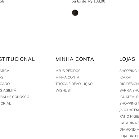
66
6
R$
108
,
00
STITUCIONAL
MINHA CONTA
LOJAS
MARCA
MEUS PEDIDOS
SHOPPING 
AS
MINHA CONTA
ICARAÍ
ACADO
TROCA E DEVOLUÇÃO
RIO DESIG
G AGILITÁ
WISHLIST
BARRA SHO
ABALHE CONOSCO
IGUATEMI B
TORIAL
SHOPPING 
JK IGUATEM
PÁTIO HIGI
CATARINA 
DIAMOND M
LOJA BATEL