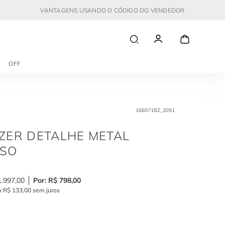
VANTAGENS USANDO O CÓDIGO DO VENDEDOR
OFF
166071BZ_2051
ZER DETALHE METAL
SO
1
.
997
,
00
R$
798
,
00
x
R$
133
,
00
sem juros