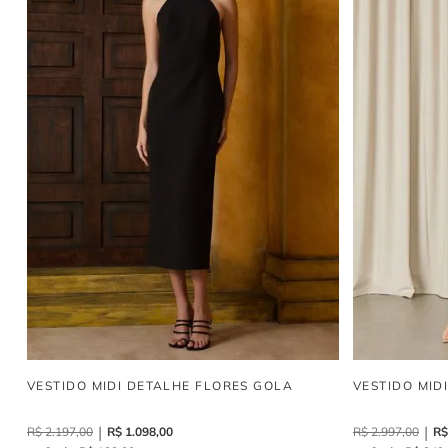
VESTIDO MIDI DETALHE FLORES GOLA
VESTIDO MID
R$
2
.
197
,
00
R$
1
.
098
,
00
R$
2
.
997
,
00
R$