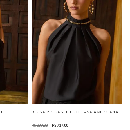
e moderno, sendo
indispensável no guardaroupa
de quem busca
e sem abrir mão do estilo.
D
BLUSA PREGAS DECOTE CAVA AMERICANA
R$
897
,
00
R$
717
,
00