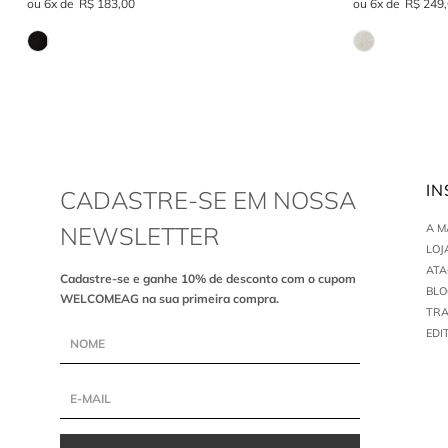
6
R$
183
,
00
6
R$
249
,
IN
CADASTRE-SE EM NOSSA
NEWSLETTER
A 
LOJ
AT
Cadastre-se e ganhe 10% de desconto com o cupom
BLO
WELCOMEAG na sua primeira compra.
TR
EDI