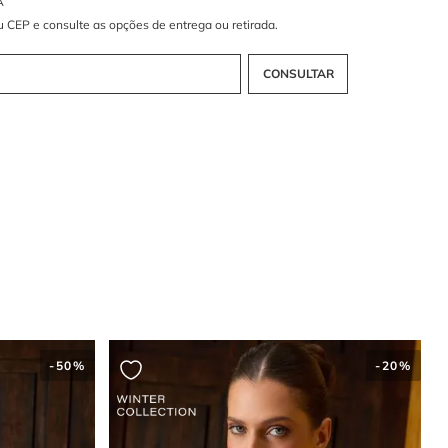
um tecido que alia sofisticação e conforto, com um leve toque
o e um caimento impecável. Este material é perfeito para o blazer,
orciona uma modelagem estruturada, sem perder a leveza.
te de metal dourado: toque de luxo
e de metal dourado nas lapelas dos bolsos é o detalhe que
 este
blazer
. Com um brilho discreto, ele adiciona uma
nota de luxo
idade
à peça. Esse acabamento sofisticado traz um charme extra,
o blazer uma escolha perfeita para quem busca um toque de
m um design clássico e clean.
gem clássica: atemporal e versátil
possui uma modelagem clássica que nunca sai de moda. Com corte
estruturado, ele é perfeito para quem busca um look elegante e
do, seja para um evento corporativo, uma reunião importante ou uma
special. Sua versatilidade permite que seja combinado com diversas
mo calças de alfaiataria, saias midi ou até mesmo jeans,
se facilmente a diferentes estilos e momentos.
to para looks formais e casuais: elegância
l
-
50%
-
20%
er clássico é ideal para compor looks formais e casuais com um
sofisticação. Para um visual mais formal, combine com uma calça de
ia e camisa social. Já para um look mais descontraído, useo com
ma blusa de seda. Em ambos os casos, a peça confere um ar