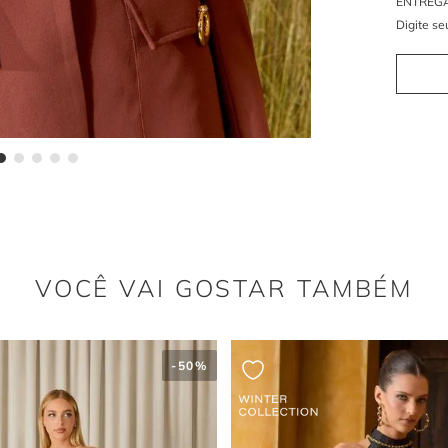
O crepe é 
texturizad
pois prop
Pingen
O pingent
diferencia
e modern
tornando 
glamour e
Modela
O blazer 
preciso e 
sofistica
ocasião e
VOCÊ VAI GOSTAR TAMBÉM
peças, co
adaptando
Perfei
versáti
-
50%
Este blaz
toque de 
alfaiatar
jeans e u