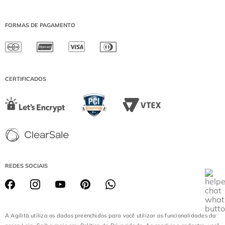
ATENDIMENTO SOBRE SEU PEDIDO OU
ICARAÍ
DEVOLUÇÃO
IGUATEMI BRASÍLIA
WHATSAPP: (21) 99974-1559
FORMAS DE PAGAMENTO
SHOPPING MORUMBI
SEGUNDA A SEXTA DE 08:00 ÀS 17:00
JK IGUATEMI
SÁBADO DE 08:00 ÀS 13:00
PÁTIO HIGIENÓPOLIS
(EXCETO DOMINGOS E FERIADOS)
CATARINA FASHION OUTLET
DIAMOND MALL
CERTIFICADOS
LOJA BATEL
REDES SOCIAIS
A Agilità utiliza os dados preenchidos para você utilizar as funcionalidades da