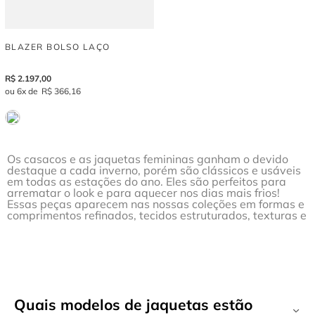
BLAZER BOLSO LAÇO
R$
2
.
197
,
00
6
R$
366
,
16
Os casacos e as jaquetas femininas ganham o devido
destaque a cada inverno, porém são clássicos e usáveis
em todas as estações do ano. Eles são perfeitos para
arrematar o look e para aquecer nos dias mais frios!
Essas peças aparecem nas nossas coleções em formas e
comprimentos refinados, tecidos estruturados, texturas e
estampas variadas, entre modelos de
casaquetos,
cardigans e jaquetas femininas
que vão te deixar
apaixonada e pronta para qualquer ocasião. Confira
todos os tipos de casacos disponíveis aqui na Agilità que
não podem ficar de fora da sua coleção!
Quais modelos de jaquetas estão
Casacos e jaquetas