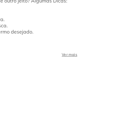
ra.
sca.
termo desejado.
Ver mais