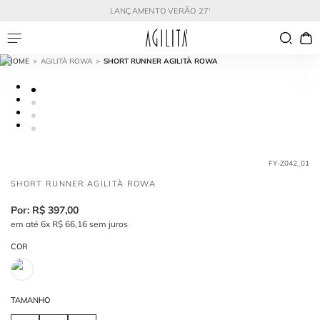
LANÇAMENTO VERÃO 27'
AGILITÀ ROWA
SHORT RUNNER AGILITÀ ROWA
FY-Z042_01
SHORT RUNNER AGILITÀ ROWA
R$
397
,
00
em até
6
x
R$
66
,
16
sem juros
COR
TAMANHO