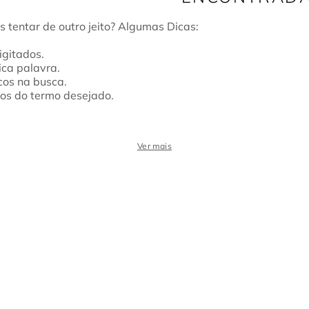
igitados.
ica palavra.
cos na busca.
mos do termo desejado.
Ver mais