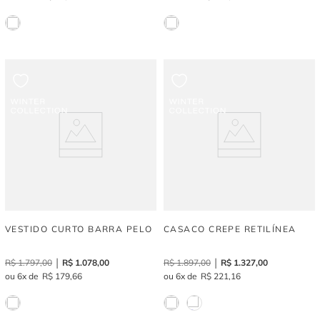
VESTIDO CURTO BARRA PELO
CASACO CREPE RETILÍNEA
R$
1
.
797
,
00
R$
1
.
078
,
00
R$
1
.
897
,
00
R$
1
.
327
,
00
6
R$
179
,
66
6
R$
221
,
16