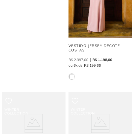
VESTIDO JERSEY DECOTE
COSTAS
R$
2
.
397
,
00
R$
1
.
198
,
00
6
R$
199
,
66