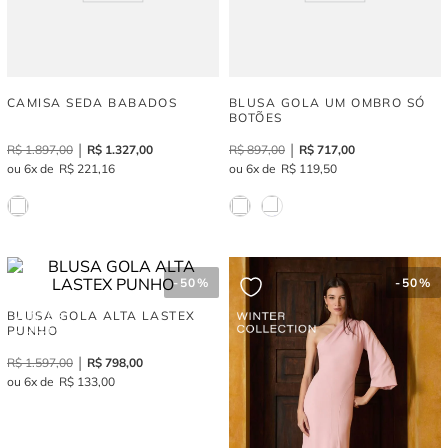
CAMISA SEDA BABADOS
BLUSA GOLA UM OMBRO SÓ
BOTÕES
R$
1
.
897
,
00
R$
1
.
327
,
00
R$
897
,
00
R$
717
,
00
6
R$
221
,
16
6
R$
119
,
50
-
50%
-
50%
BLUSA GOLA ALTA LASTEX
PUNHO
R$
1
.
597
,
00
R$
798
,
00
6
R$
133
,
00