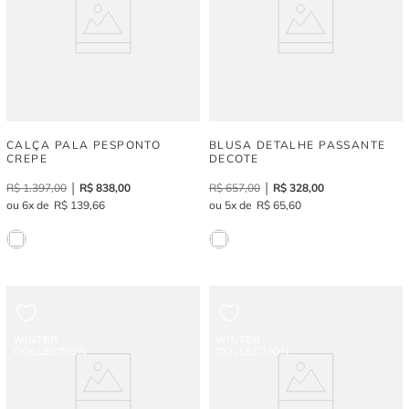
CALÇA PALA PESPONTO
BLUSA DETALHE PASSANTE
CREPE
DECOTE
R$
1
.
397
,
00
R$
838
,
00
R$
657
,
00
R$
328
,
00
6
R$
139
,
66
5
R$
65
,
60