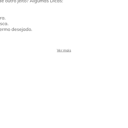
ra.
sca.
termo desejado.
Ver mais