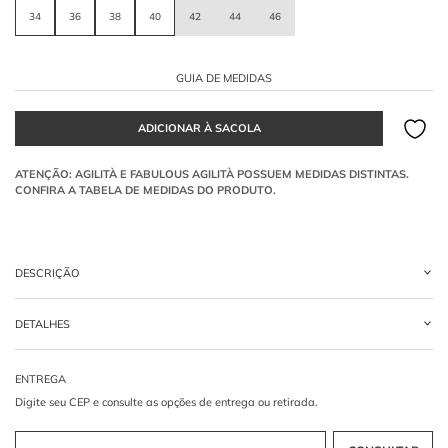
34
36
38
40
42
44
46
GUIA DE MEDIDAS
DESCRIÇÃO
Vestido midi
, confeccionado em tecido Crepe. O modelo apresenta modelagem
DETALHES
ajustada ao corpo, decote ombro a ombro com lapela dobrada e saia de corte
evasê com aplicação de nesgas. O fechamento é posterior por zíper de metal.
-
95% VISCOSE 05% ELASTANO
Qual a função técnica da Lapela no decote Ombro a
Ombro?