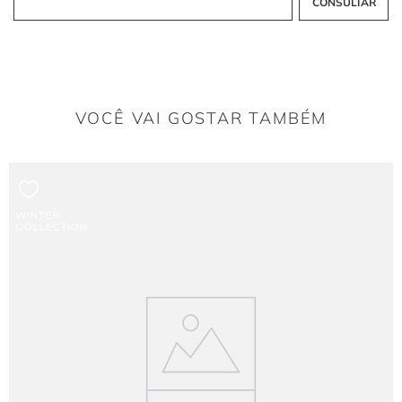
A lapela dobrada é estruturada para garantir a sustentação horizontal da peça,
mantendo o alinhamento dos ombros e o posicionamento do decote durante o uso
sem ceder.
O que as Nesgas proporcionam ao comprimento
VOCÊ VAI GOSTAR TAMBÉM
Midi?
As nesgas são recortes verticais que permitem a abertura gradual da saia,
conferindo amplitude e movimento fluido ao barrado sem adicionar volume ou
marcar a região do quadril.