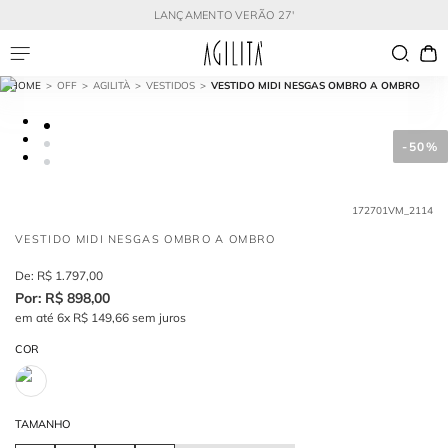
LANÇAMENTO VERÃO 27'
OFF
AGILITÀ
VESTIDOS
VESTIDO MIDI NESGAS OMBRO A OMBRO
-
50%
172701VM_2114
VESTIDO MIDI NESGAS OMBRO A OMBRO
R$
1
.
797
,
00
R$
898
,
00
em até
6
x
R$
149
,
66
sem juros
COR
TAMANHO