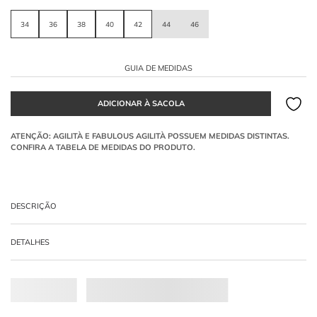
34
36
38
40
42
44
46
GUIA DE MEDIDAS
DESCRIÇÃO
Top
preto em Tule bordado 3D. Possui modelagem reta estilo faixa, diversas
DETALHES
camadas de mini babados texturizados e alças finas com reguladores. O
fechamento posterior é por botões forrados.
-
100% POLIESTER
O que é o efeito bordado 3D no tule?
O
Tule
bordado 3D utiliza camadas de mini babados para criar uma textura com
relevo e volume, garantindo um visual moderno e tátil.