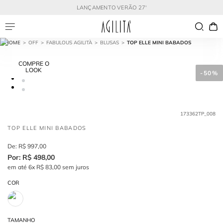
LANÇAMENTO VERÃO 27'
OFF
FABULOUS AGILITÀ
BLUSAS
TOP ELLE MINI BABADOS
COMPRE O
LOOK
-
50%
173362TP_008
TOP ELLE MINI BABADOS
R$
997
,
00
R$
498
,
00
em até
6
x
R$
83
,
00
sem juros
COR
TAMANHO