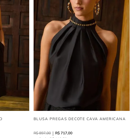
D
BLUSA PREGAS DECOTE CAVA AMERICANA
R$
897
,
00
R$
717
,
00