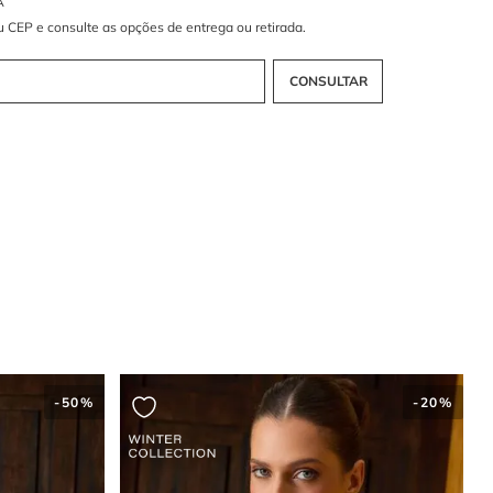
e as mangas bufantes são tendência?
em um volume romântico e dramático que é hit absoluto na moda
ânea. Elas elevam o design da peça, conferindo uma postura
 e feminina que equilibra perfeitamente com a cintura marcada
atilidade do Preto
 tricoline ressalta a elegância do tecido e garante versatilidade. É a
eal para um visual polido que transita facilmente entre diferentes
 mantendo sempre o refinamento.
-
50%
-
20%