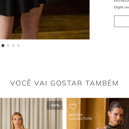
Por qu
Elas traz
contempor
imponente
pelo cinto.
A Vers
O Preto na
escolha id
ocasiões,
VOCÊ VAI GOSTAR TAMBÉM
-
50%