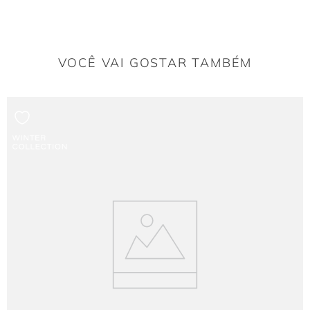
O crepe possui uma superfície levemente texturizada e um caimento pesado, o
que permite que o babado sobreposto no busto e ombros mantenha um
movimento ondulado natural, sem armar ou perder a estrutura.
VOCÊ VAI GOSTAR TAMBÉM
O decote cavado nas costas compromete o ajuste da
blusa?
Não. A modelagem é projetada com pences estratégicas nas laterais do busto e
uma estrutura firme na parte frontal, garantindo que a blusa permaneça
alinhada ao corpo e perfeitamente assentada, mesmo com a abertura profunda
na região posterior.