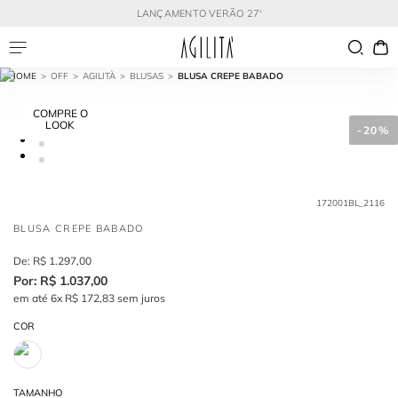
LANÇAMENTO VERÃO 27'
OFF
AGILITÀ
BLUSAS
BLUSA CREPE BABADO
COMPRE O
LOOK
-
20%
172001BL_2116
BLUSA CREPE BABADO
R$
1
.
297
,
00
R$
1
.
037
,
00
em até
6
x
R$
172
,
83
sem juros
COR
TAMANHO