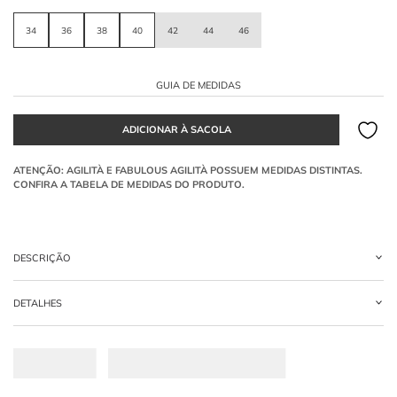
34
36
38
40
42
44
46
GUIA DE MEDIDAS
DESCRIÇÃO
Vestido curto em vermelho vivo, confeccionado em organza de seda pura. O
DETALHES
modelo tem decote reto com alças finas reguláveis, flor volumosa aplicada no
busto e saia em camadas sobrepostas.
-
100% SEDA
Como a flor no busto valoriza o vestido?
Cria um ponto de destaque elegante e adiciona sofisticação à peça.