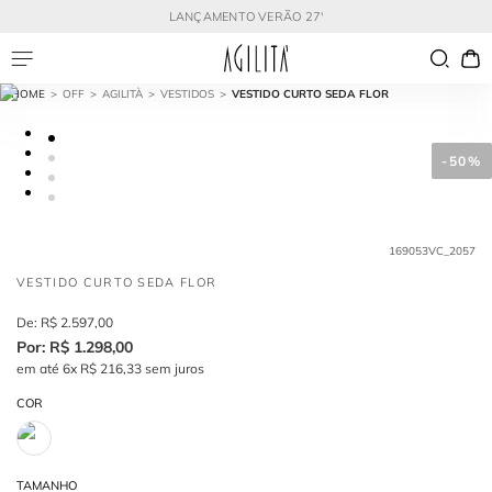
LANÇAMENTO VERÃO 27'
OFF
AGILITÀ
VESTIDOS
VESTIDO CURTO SEDA FLOR
-
50%
169053VC_2057
VESTIDO CURTO SEDA FLOR
R$
2
.
597
,
00
R$
1
.
298
,
00
em até
6
x
R$
216
,
33
sem juros
COR
TAMANHO