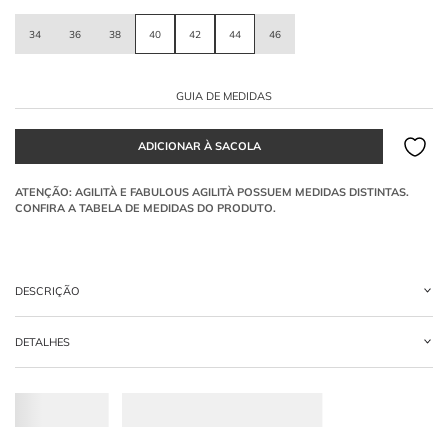
34
36
38
40
42
44
46
GUIA DE MEDIDAS
DESCRIÇÃO
Vestido curto na cor cacau, em tecido fluido com transparência. Decote ajustado
DETALHES
com alças presas por argola em madeira e saia curta franzida em camadas
completam o modelo.
-
100% POLIESTER
Por que apostar em vestido fluido com
transparência?
O tecido leve garante movimento elegante e toque delicado ao
vestido
.