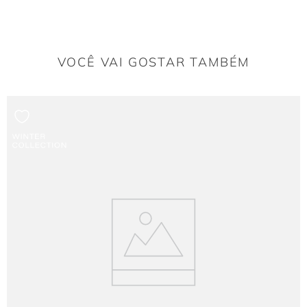
Como o detalhe da argola em madeira transforma o
look?
Acabamento diferenciado que adiciona charme e sofisticação ao decote.
VOCÊ VAI GOSTAR TAMBÉM
Saia franzida em camadas
Detalhe que cria volume, movimento e dinamismo à produção.
Cor cacau
Tonalidade elegante que combina facilmente com acessórios neutros ou
vibrantes.